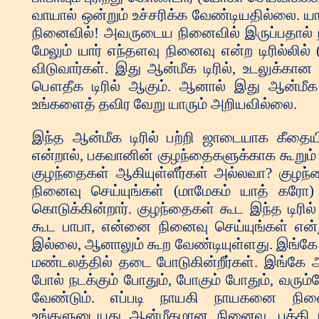
வாயால் ஒன்றும் உச்சரிக்க வேண்டியதில்லை. 
நினைவில்! அவருடைய நினைவில் இருப்பதால் ந
மேலும் யார் எந்தளவு நினைவு என்ற டிரில்லில்
விடுவார்கள். இது ஆன்மீக டிரில், உடலுக்கான டி
பௌதீக டிரில் ஆகும். ஆனால் இது ஆன்மீக 
உங்களைத் தவிர வேறு யாரும் அறியவில்லை.
இந்த ஆன்மீக டிரில் பற்றி ஜாடையாக கீதையில் கூட கூறப்பட்டுள்ளது. பகவானுடைய மகா வாக்கியம் என்றால், பகவானின் குழந்தைகளுக்காக கூறும் மகாவாக்கியம். நீங்கள் இப்பொழுது பகவான் சிவபாபாவின் குழந்தைகள் ஆகியுள்ளீர்கள் அல்லவா? குழந்தைகளுக்கு தந்தையை நினைவு செய்யுங்கள், ஆஸ்தியை நினைவு செய்யுங்கள் (மாமேகம் யாத் கரோ) என்று கட்டளை இடுகின்றார். பாபா கூட டிரில் கற்றுக் கொடுக்கின்றார். குழந்தைகள் கூட இந்த டிரில் தான் கற்றுக் கொடுக்கின்றார்கள். கல்பத்திற்கு முன்னால் கூட பாபா, என்னை நினைவு செய்யுங்கள் என்று சொன்னார். இதை அடிக்கடி கூற வேண்டிய அவசியம் இல்லை, ஆனாலும் கூற வேண்டியுள்ளது. இங்கே அமர்ந்து உற்றார் உறவினர் தொழில் என்று நினைத்தால் வாயு மண்டலத்தில் தடை போடுகின்றீர்கள். இங்கே அமர்ந்து எப்படி பாபாவை நினைவு செய்கின்றீர்களோ அதே போல் நடக்கும் போதும், போகும் போதும், வரும்போதும் எந்த காரியம் செய்யும் போதும், பாபாவை நினைக்க வேண்டும். எப்படி நாயகி நாயகனை நினைக்கின்றார்கள். அவர்களின் நினைவு ஸ்துôலமானது. உங்களுடையது ஆன்மீகமான நினைவு. பக்தி மார்க்கத்தில் கூட பரமாத்மாவை நாயகனாக நினைக்கும் நாயகிகள் ஆத்மாக்கள் உள்ளார்கள். ஆனால் நாயகனை அறிவதே இல்லை. தன்னுடைய ஆத்மாவை பற்றியும் அறிவதேயில்லை. நாயகன் பாபா வந்துள்ளார். பக்திமார்க்கத்தில் இருந்து ஆத்மாக்கள் நாயகிகளாக உள்ளார்கள். இது ஆத்மா, பரமாத்மா விஷயமாகும். பாபா நம் முன்னால் வந்து சொல்கின்றார். நாயகிகளே நீங்கள், பாபா வாருங்கள்! என்று நாயகனை நினைவு செய்தீர்கள், நீங்கள் வந்து எங்களை துக்கத்திலிருந்து விடுதலை செய்யுங்கள் மேலும் சாந்திதாமம் அழைத்துச் செல்லுங்கள் என்றும் அழைத்தீர்கள். இப்பொழுது இந்த துக்கதாமம், மரணலோகம் வினாசம் ஆகப் போகின்றது என்று நீங்கள் அறிந்து கொண்டீர்கள். அமரலோகத்திற்கு வெற்றி, மரணலோகம் அழியப் போகின்றது. நீங்கள் இப்பொழுது பிராமணர்கள் ஆகியுள்ளீர்கள், உங்களில் கூட வரிசைக் கிரமமாகத் தான் உள்ளீர்கள், குழந்தைகளான நீங்கள் முழு நம்பிக்கை யோடு இருக்க வேண்டும் நாம் இப்பொழுது நரகத்திலிருந்து, சொர்க்கவாசி ஆவதற்காக முயற்சி செய்கின்றோம், இந்த நம்பிக்கை கொடுப்பது கீதையின் பகவான். அவர் ஒருவர் தான் நிராகார பகவான். நிராகாரமானவர் நிராகாரமாகவே உள்ளார் என்று மனிதர்கள் நினைக்கின்றார்கள். அவர் எப்படி இங்கு வந்து கற்பிக்க முடியும்? பாபாவை அறியாததால் நாடகத்தின் படி கிருஷ்ணர் பெயரை போட்டு விட்டார்கள். கிருஷ்ணர் மேலும் சிவனின் சம்மந்தம் மிகவும் நெருக்கமாக உள்ளது. சிவ ஜெயந்தி சங்கமயுகத்தில் தான் நடக்கின்றது. பின்பு நாளைக்கு கிருஷ்ண ஜெயந்தி ஏற்படு கின்றது. சிவ ஜெயந்தி இரவில், கிருஷ்ண ஜெயந்தி காலையில், அதை அதிகாலை என்று சொல் கின்றோம். எப்பொழுது சிவராத்திரி பூர்த்தி ஆகின்றதோ அப்பொழுது தான் கிருஷ்ண ஜெயந்தி ஏற்படுகின்றது. இந்த விஷயங்களை குழந்தைகள் நீங்கள் தான் புரிந்துக் கொள்ள முடியும். இந்த சபையில் வெளி நோக்குமுகம் உள்ளவர் யாரும் உட்கார முடியாது, இது தான் சட்டம். பாபாவின் நினைவில் இருக்க வேண்டும். மனிதர்கள் ஹே பதீத பாவனனே! வாருங்கள், வந்து எங்களை பாவனம் ஆக்குங்கள் என்று அழைக்கின்றார்கள். ஆனால் நாடகத்தின் படி கல் புத்தியாக இருக்கும் காரணத்தால் ஒன்றும் புரிந்து கொள்வதில்லை. அறிந்திருந்தால் சொல்வார்கள் அல்லவா. இப்பொழுது கலியுகத்தின் கடைசியில் இருக்கின்றோம் என்பது கூட அறியாமல் இருக்கின்றார்கள். பின்பு பாபா எப்பொழுது வருகின்றாரோ அப்பொழுது மீண்டும் ஆரம்பம் ஆகின்றது. மனிதர்கள் முழுவதும் ஆழ்ந்த இருளில் உள்ளார்கள். இன்னும் கலியுகம் 40 ஆயிரம் வருடங்கள் உள்ளன என்று நினைக்கின்றார்கள். எல்லைக்குட் பட்ட தந்தை ஒரு போதும் பதீத-பாவனன் ஆக முடியாது என்று எல்லைக்கு அப்பாற்பட்ட தந்தை புரிய வைக்கின்றார். பாபு என்ற பெயர் அநேகருக்கு வைக்கின்றார்கள். ஆன்மீகத் தந்தை தான் பதீத-பாவனன், ஞானக்கடல் ஆக உள்ளார். குழந்தைகள் பாவனம் ஆவதற்காக ஞானம் தேவை. தண்ணீரில் குளிப்பதால் யாரும் பாவனம் ஆக முடியாது. சிவபாபா நம் முன்னால் இவர் உடலில் பிரத்யக்ஷமாகி உள்ளார் என்பதைப் புரிந்து கொண்டீர்கள். பிரம்மா மூலமாக பிராமணர் களுக்கு இராஜயோகம் கற்றுக் கொடுக்கின்றார். அங்கே அவர்கள் அர்ச்சுனனுக்குத் தான் மகா வாக்கியம் கூறியதாக சொல்லி விட்டார்கள். பிராமணர்களைப் பற்றிய அடையாளமே இல்லை. பிரம்மா மூலமாக ஸ்தாபனை, விஷ்ணு மூலமாக பரிபாலனை என்று பாடியுள்ளார்கள். பிரம்மா மூலமாகத் தான் ஸ்தாபனை செய்கின்றார் விஷ்ணு மூலமாக இல்லை, சங்கரர் மூலமாக இல்லை, நீங்கள் குழந்தைகள் இதை புரிந்து கொண்டீர்கள். பாபா இங்கே தான் வர வேண்டிய தாக உள்ளது, திரும்பி யாராலும் போக முடியாது. யாரெல்லாம் இங்கே சதோபிர தானத்தில் வருகின்றார்களோ அவர்கள் ரஜோ, தமோ நிலையைக் கடந்து தான் ஆக வேண்டும். கிருஷ்ணர் முழுமையாக 84 ஜென்மம் எடுக்கின்றார். மேலும் முழுமையாக 5 ஆயிரம் வருட நடிப்பை நடிக்கின்றார். ஆத்மா வயிற்றில் 