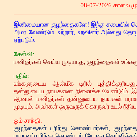
08
-07-2026 காலை முர
இனிமையான குழந்தைகளே! இந்த சபையில் வெளி
அமர வேண்டும். உற்றார், உறவினர் அல்லது தொ
ஏற்படும்.
கேள்வி:
மனிதர்கள் செய்ய முடியாத, குழந்தைகள் உங்க
பதில்:
உங்களுடைய ஆன்மீக டிரில் புத்திக்குரி
தன்னுடைய நாயகனை நினைக்க வேண்டும். இதன
ஆனால் மனிதர்கள் தன்னுடைய நாயகன் பரமாத்
முடியும். அவர்கள் ஒருவருக் கொருவர் உடல் ரீதி
ஓம் சாந்தி.
குழந்தைகள் புரிந்து கொண்டார்கள், குழந்
பாபாவும் புரிந்து கொண்டார் (யோகா செய்விக்கக்