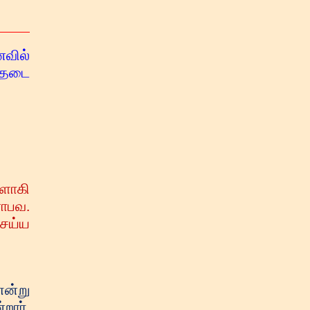
ைவில்
் தடை
ளாகி
னாபவ.
செய்ய
என்று
றார்.