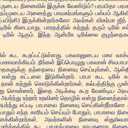
யாருடைய நினைவில் இருக்க வேண்டும்? பரமபிதா பரம
ம்முடைய அனைத்து பாவகர்மங்களும் பஸ்மம் ஆகிவி
 (பயிற்சி) இருக்கின்றார்களோ அவர்கள் விகர்மா ஜீத
ரில் கிடையாது. பாரதத்தில் கற்றுத் தரும் டிரில் எல
டிரில் ஆகும். இந்த ஆன்மீக டிரில்லை குழந்தை
இருந்தாலும் ஜென்மம் எடுத்தாகிவிட்டது என்பதாகும். கிருஷ்ணரின் ஆத்மா எப்பொழுது சத்திய யுகத்தில் கர்ப்பத்தில் பிரவேசம் ஆகின்றதோ அப்பொழுது இருந்தே 5000 வருடம் ஆரம்பம் ஆகிவிடுகின்றது. சிவஜெயந்தி கொண்டாடு கின்றோம் என்றால், இவர் உடலில் தான் அமர்ந்துள்ளார் அல்லவா? கிருஷ்ணரின் ஆத்மா கூட கர்ப்பத்தில் அதாவது கர்ர்ப குகையில் வந்ததிலிருந்து 5 ஆயிரம் வருடம் ஆரம்பம் ஆகிவிடு கின்றது. ஆனால் கூட, குறைய இருந்தால் 5 ஆயிர வருடத்திலும் குறைந்து விடுமே. இது மிவும் சூட்சமமான புரிந்து கொள்ள வேண்டிய விஷயமாகும். கிருஷ்ணருடைய ஆத்மா கூட இப்பொழுது மீண்டும் ஞானம் அடைகின்றது.. மீண்டும் ஸ்ரீகிருஷ்ண நிலையை அடைவதற்காக என்பதை குழந்தைகள் நீங்கள் புரிந்து கொண்டீர்கள். நீங்கள் கூட கம்ச புரியிலிருந்து, கிருஷ்ணபுரிக்குச் செல்கின்றீர்கள். இந்த விஷயங்களை பாபா வந்து குழந்தை களுக்குப் புரிய வைக்கின்றார். மாயா மிகவும் குத்துச் சண்டைக்காரன் என்று பாபா சொல்கின்றார். நல்ல-நல்ல மகாரதிகளையும் கூட தோல்வி அடைய வைக்கின்றது. ஞானம் கேட்கும் போதே கிரஹச்சாரம் வந்து உட்கார்ந்து விடுகின்றது. ஆச்சிரியமான விஷயம் என்னவென்றால், பாபா குழந்தை ஆகின்றார்கள், ஞானம் கேட்கின்றார்கள், மாயாவால் பிறகு ஓடிப் போய்விடு கின்றார்கள். வருமானத்தில் கிரஹச்சாரம் வந்து விடுகின்றது. இராகு திசை இப்பொழுது அனைவருக்கும் பிடித்துள்ளது. இப்பொழுது உங்களிடம் குருதிசை வந்துள்ளது. போகப்போக பிறகு யாருக் காவது இராகுவின் கிரஹம் ஏற்பட்டுவிடுகின்றது. அப்பொழுது தான் மஹான் முட்டாளைப் பார்க்க வேண்டுமா அவர்களை இங்கு தான் பார்க்க முடியும் என்று பாபா சொல்கின்றார். நாம் பாபாவிடமிருந்து ஆஸ்தியை எடுத்துக் கொண்டிருக் கின்றோம், உங்களுடைய ஆத்மா சொல்கின்றது, பாபா உங்களிடமிருந்து கல்பத்திற்கு முன்னால் கூட ஆஸ்தியை அடைந்துள்ளோம். மீண்டும் இப்பொழுது பாபாவிடம் வந்துள்ளோம்,பாபா புரிய வைக்கின்றார். வெளியில் சென்டரில் கூட இதை புரிந்து கொள்ள நிறைய பேர் வருகின்றார்கள். இங்கு தான் (மதுபன்) இந்திர சபை உள்ளது இந்திரன் சிவபாபா தானே, அவர் தான் ஞான மழை பொழி கின்றார். அவர் ஞானக்கடல் அல்லவா. நீங்கள் நதியும் கூட, சரோவரும் கூட ஞானக்கடல் இவர் உடலில் அமர்ந்து குழந்தைகள் சொர்க்கத்திற்கு போக தகுதியாக ஆக்குகின்றார். சொர்க்கத்தில் ஸ்ரீ லட்சுமி- நாராணன் இராஜ்யம் இருக்கும். இது தான் இல்லற தர்மத்தின் இலட்சியம். நாங்கள் ஞானச் சிதையில் அமர்ந்து இலஷ்மி-நாராயணன் ஆகின்றோம் என்று சொல்கின்றீர்கள். உயர்ந்த பதவி அடைய வேண்டுமல்லவா? அரை கல்பமாக ஆத்மாக் கள் துடித்துக் கொண்டு இருந்தது. பாபா வாருங்கள், வந்து இராஜயோகம் கற்றுத் தந்து எங்களை பாவனம் ஆக்குங்கள். பாபா ஜாடையாக சொல்கின்றார் பாரதவாசிகள் தேவி- தேவதைகளை வணங்குபவர்களே 84 ஜென்மம் அனுபவிப்பார் கள். யார் தேவி-தேவதை களாக இருந்து பின்பு பக்தர்களாக இருக்கின்றார்களோ, முயற்சி செய்து அவர்களுக்குப் புரிய வையுங்கள், பாபா வந்து எப்படி மூன்று தர்மம் ஸ்தாபனை செய்கின்றார், பிராமணன், சூரிய வம்சம், சந்திர வம்சம் மூன்று தர்மம் ஸ்தாபனை செய்கின்றார். பின்பு அரை கல்பம் எந்த தர்மமும் ஸ்தாபனை ஆகாது. பின்பு அரை கல்பம் எத்தனை மடங்கள், அநேக தர்மங்கள் ஸ்தாபனை ஆகின்றது, அரை கல்பம் ஒரே தர்மம் தான் இருக்கும் அதுவும் சங்கமயுகத்தில் தான் எதிர்காலத்திற்காக இராஜதானி ஸ்தாபனை ஆகின்றது. அதுவும் இந்த பழைய உலகத்தில் தான் தன்னுடைய தர்மத்தை ஸ்தாபனை செய்கின்றார். வேறு எந்த சக்தியும் இல்லை. பாபா எங்களை தன்னுடையவராக ஆக்கிக் கொண்டு சூரிய வம்சம், சந்திரவம்சம் குலத்தை ஸ்தாபனை செய்து மற்ற அனைத்தையும் வினாசம் செய்விக்கின்றார். அனைத்து ஆத்மாக் களும் சாந்தி தாமத்திற்குச் சென்று விடுகின்றார்கள், நீங்கள் தான் சுகத்தில் வருகின்றீர்கள், அந்த நேரத்தில் எந்த துக்கமும் இல்லை, அதற்காக பாபாவை நினைப்பதற்கு உங்கள் புத்தியில் இந்த ஞானம் இருக்க வேண்டும். பாபா தான் ஞானக்கடலாக உள்ளார். அவர்தான் இந்த ஞானம் கொடுக்கின்றார் என்பதை நீங்கள் அறிந்துள்ளீர்கள். கடல் ஒருவர் தான். நீங்கள் உங்களை கடல் என்று சொல்ல முடியாது. நீங்கள் அவருக்கு உதவி செய்கின்றீர்கள் அதனால் உங்களை ஞான கங்கைகள் என்று சொல்கின்றார். கடலின் குழந்தைகள் காமச் சிதையில் அமர்ந்து எரிந்து விட்டீர்கள். அதனால் பதீதர்கள் ஆகிவிட்டீர்கள். இப்பொழுது நீங்கள் என்னை நினைத்து தான் பாவனம் ஆகின்றீர்கள். இந்த சிருஷ்டிச் சக்கரம் 4 பாகம் கொண்டது அதனால் தான் 4 யுகம் என்கின்றோம். இது சங்கம யுகம் கல்யாணகாரி யுகம். கும்பம் என்று சொல்கின்றோம். கும்பம் என்பதை திருவிழா என்றும் சொல்லப்படுகின்றது. நதிகள் எல்லாம் கடலில் வந்து கலக்கின்றது. ஆத்மா வந்து பரமாத்மாவை சந்திக்கின்றன. இதைத் தான் கும்பம் என்று சொல்லப்படுகின்றது. ஆத்மா, பரமாத்மாவை சந்திக்கும் விழாவைக் கூட நீங்கள் பார்க்கின்றீர்கள். நீங்கள் உங்களுக் குள் சந்திக்கும் செமினார் எல்லாம் செய்கின்றீர்கள். இதை கும்பவிழா என்று சொல்ல மாட்டார் கள். கடல் தன்னுடைய இடத்தில் அமர்ந்து உள்ளார். எங்கே இவர் உடல் இருக்கின்றதோ அங்கே தான் ஞானக்கடல் இருக்கின்றார். மற்றபடி நீங்கள் ஞான கங்கைகள் தங்களுக்குள் சந்தித்துக் கொள்கின்றீர்கள். நதிகளில் கூட சிறியது, பெரியது என்று இருக்குமல்லவா, அங்கே ஸ்நானம் செய்கின்றார்கள். கங்கை, யமுனை, சரஸ்வதி என்றெல்லாம் இருக்கின்றதல்லவா? டெல்லி யமுனை நதிக்கரையில் தான் சொர்க்கம் உருவாகின்றது. கிருஷ்ணபுரி உருவாகின்றது. டெல்லிக்க