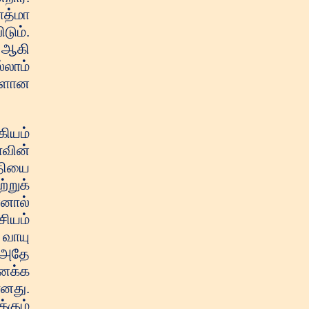
ாத்மா
டும்.
் ஆகி
்லாம்
களான
ுத் தான் பரிஸ்தான் என்று சொல்லப்படுகின்றது. இங்கு தான் லட்சுமி-நாராயணன் ஆட்சி ஏற்படுகின்றது. கிருஷ்ணரின் இராஜ்யம் என்று சொல்வதில்லை. இராதை கிருஷ்ணன் எப்பொழுது தம்பதிகள் ஆகின்றார்களோ அப்பொழுது தான் இராஜ்யம் செய்ய முடியும். இப்பொழுது குழந்தைகள் நீங்கள் எவ்வளவு மகிழ்ச்சியாக இருக்கின்றீர்கள். மாயாவின் புயல் அதிகமாக வரும், இது எல்லையற்ற குத்துச்சண்டை ஒவ்வொரு வரும் ஐந்து விகாரங் களோடு யுத்தம் செய்கின்றீர்கள். நாம் நிரந்தரமாக பாபாவை நினைவு