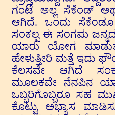
ಗಂಟೆ ಅಲ್ಲ ಸೆಕೆಂಡ್
ಆಗಿದೆ. ಒಂದು ಸೆಕೆಂಡ
ಸಂಕಲ್ಪ ಈ ಸಂಗಮ ಜನ್ಮದ
ಯಾರು ಯೋಗ ಮಾಡುತ್ತ
ಹೇಳುತ್ತೀರಿ ಮತ್ತೆ ಇದು ಫ
ಕೆಲಸವೇ ಆಗಿದೆ ಸಂಕ
ಮೂಲಕವೇ ನೆನಪಿನ ಯಾತ್
ಒಬ್ಬರಿಗೊಬ್ಬರೂ ಸಹ ಮುಖ್ಯ
ಕೊಟ್ಟು ಅಭ್ಯಾಸ ಮಾಡಿಸ