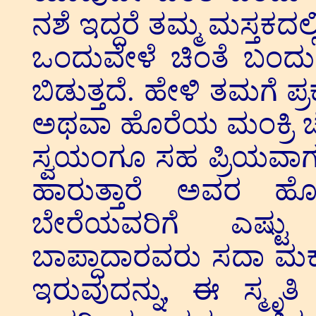
ನಶೆ ಇದ್ದರೆ ತಮ್ಮ ಮಸ್ತಕದಲ
ಒಂದುವೇಳೆ ಚಿಂತೆ ಬಂದು 
ಬಿಡುತ್ತದೆ. ಹೇಳಿ ತಮಗೆ ಪ
ಅಥವಾ ಹೊರೆಯ ಮಂಕ್ರಿ ಚೆನ್
ಸ್ವಯಂಗೂ ಸಹ ಪ್ರಿಯವಾಗುತ್
ಹಾರುತ್ತಾರೆ ಅವರ ಹೊಳ
ಬೇರೆಯವರಿಗೆ ಎಷ್ಟು ಪ
ಬಾಪ್ದಾದಾರವರು ಸದಾ ಮಕ್ಕಳಿಗೆ
ಇರುವುದನ್ನು, ಈ ಸ್ಮೃತಿ ಸ