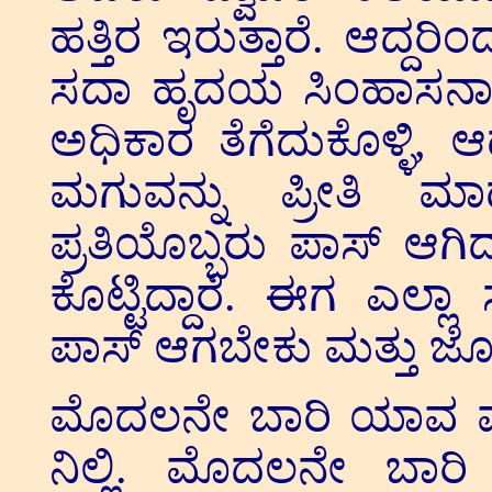
ಹತ್ತಿರ ಇರುತ್ತಾರೆ. ಆದ್ದ
ಸದಾ ಹೃದಯ ಸಿಂಹಾಸನಾಧಿಕ
ಅಧಿಕಾರ ತೆಗೆದುಕೊಳ್ಳಿ, ಆ
ಮಗುವನ್ನು ಪ್ರೀತಿ ಮಾಡುತ್
ಪ್ರತಿಯೊಬ್ಬರು ಪಾಸ್ ಆಗಿದ
ಕೊಟ್ಟಿದ್ದಾರೆ. ಈಗ ಎಲ್ಲಾ 
ಪಾಸ್ ಆಗಬೇಕು ಮತ್ತು ಜೊತ
ಮೊದಲನೇ ಬಾರಿ ಯಾವ ಮಕ್
ನಿಲ್ಲಿ. ಮೊದಲನೇ ಬಾರಿ