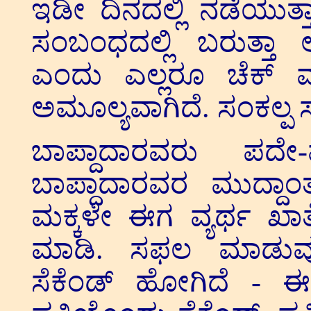
ಇಡೀ ದಿನದಲ್ಲಿ ನಡೆಯುತ್ತ
ಸಂಬಂಧದಲ್ಲಿ ಬರುತ್ತಾ
ಎಂದು ಎಲ್ಲರೂ ಚೆಕ್ ಮ
ಅಮೂಲ್ಯವಾಗಿದೆ. ಸಂಕಲ್ಪ ಸರ
ಬಾಪ್ದಾದಾರವರು ಪದೇ
ಬಾಪ್ದಾದಾರವರ ಮುದ್ದಾ
ಮಕ್ಕಳೇ ಈಗ ವ್ಯರ್ಥ ಖಾ
ಮಾಡಿ. ಸಫಲ ಮಾಡುವು
ಸೆಕೆಂಡ್ ಹೋಗಿದೆ - 