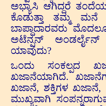
ಅಭ್ಯಾಸಿ ಆಗಿದ್ದರೆ ತಂದ
ಕೊಡುತ್ತಾ ತಮ್ಮ ಮನೆ ತ
ಬಾಪ್ದಾದಾರವರು ಮೊದಲೂ 
ಅಟೆನ್ಷನ್ ಅಂಡರ್ಲೈ
ಯಾವುದು?
ಒಂದು ಸಂಕಲ್ಪದ ಖ
ಖಜಾನೆಯಾಗಿದೆ. ಖಜಾನೆಗ
ಖಜಾನೆ, ಶಕ್ತಿಗಳ ಖಜಾ
ಮುಖ್ಯವಾಗಿ ಸಂಪನ್ನರಾಗುವ ಯ