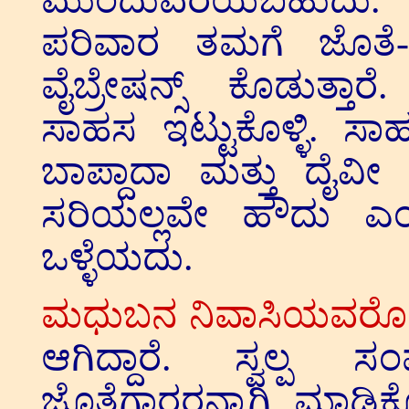
ಮುಂದುವರೆಯಬಹುದು. 
ಪರಿವಾರ ತಮಗೆ ಜೊತೆ-
ವೈಬ್ರೇಷನ್ಸ್ ಕೊಡುತ್ತಾ
ಸಾಹಸ ಇಟ್ಟುಕೊಳ್ಳಿ. 
ಬಾಪ್ದಾದಾ ಮತ್ತು ದೈವೀ 
ಸರಿಯಲ್ಲವೇ ಹೌದು ಎಂ
ಒಳ್ಳೆಯದು.
ಮಧುಬನ ನಿವಾಸಿಯವರೊಂ
ಆಗಿದ್ದಾರೆ. ಸ್ವಲ್ಪ 
ಜೊತೆಗಾರರನ್ನಾಗಿ ಮಾಡಿಕೊ