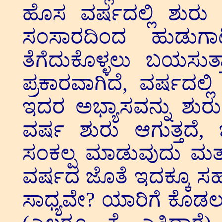
ಹೊಸ ವರ್ಷದಲ್ಲಿ ಶುರು
ಸಂಸಾರದಿಂದ ಹುಡುಗಾಟಿ
ತೆಗೆದುಕೊಳ್ಳಲು ಬಯಸುತ್ತ
ಪ್ರಕಾರವಾಗಿದೆ, ವರ್ಷದಲ
ಇದರ ಅಭ್ಯಾಸವನ್ನು ಶು
ವರ್ಷ ಶುರು ಆಗುತ್ತದೆ, 
ಸಂಕಲ್ಪ ಮಾಡುವುದು ಮತ್ತ
ವರ್ಷದ ಜೊತೆ ಇದಕ್ಕೂ ಸಹ
ಸಾಧ್ಯವೇ? ಯಾರಿಗೆ ಕೊಡಲು 