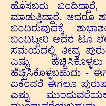
ಹೊಸಬರು ಬಂದಿದ್ದಾರೆ, 
ಮಾಡುತ್ತಿದ್ದಾರೆ. ಆದರ
ಬಂದಿರುವುದಕ್ಕೆ ಶು
ಬಂದಿದ್ದೀರಿ ಆದರೆ ಟೂ ಲೇಟ್
ಸಮಯದಲ್ಲಿ ತೀವ್ರ ಪುರುಷ
ಎಷ್ಟು ಹೆಚ್ಚಿಸಿಕೊಳ
ಹೆಚ್ಚಿಸಿಕೊಳ್ಳಬಹುದು - ಈ
ಏಕೆಂದರೆ ಈಗಲೂ ಪುರುಷ
ಎಷ್ಟು ಮುಂದುವರೆಯ