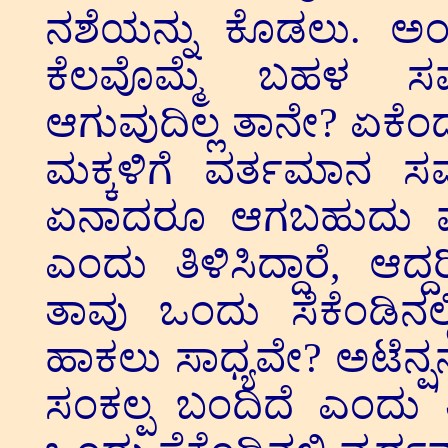
ನಶೆಯನ್ನು ಕೊಡಲು. ಅಂದಾ
ಕೆಲವೊಮ್ಮೆ ಬಹಳ 
ಆಗುವುದಿಲ್ಲ ತಾನೇ? ಏಕೆಂ
ಮಕ್ಕಳಿಗೆ ವರ್ತಮಾನ
ಏನಾದರೂ ಆಗಬಹುದು ಮ
ಎಂದು ತಿಳಿಸಿದ್ದಾರೆ, ಆದ
ತಾವು ಒಂದು ಸೆಕೆಂಡಿನ
ಹಾಕಲು ಸಾಧ್ಯವೇ? ಅಟೆನ್
ಸಂಕಲ್ಪ ಬಂದಿದೆ ಎಂದು