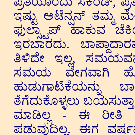
ಪ್ರತಿಯೊಂದು ಸೆಕೆಂಡ್, ಪ
ಇಷ್ಟು ಅಟೆನ್ಷನ್ ತಮ್ಮ ಮೇ
ಫುಲ್ಸ್ಟಾಪ್ ಹಾಕುವ ಚೆಕಿ
ಇರಬಾರದು. ಬಾಪ್ದಾದಾ
ತಿಳಿದೇ ಇಲ್ಲ, ಸಮಯವನ
ಸಮಯ ವೇಗವಾಗಿ ಹೋಗು
ಹುಡುಗಾಟಿಕೆಯನ್ನು ಬಾಪ
ತೆಗೆದುಕೊಳ್ಳಲು ಬಯಸುತ್ತಾ
ಮಾಡಿಲ್ಲ - ಈ ರೀತಿ ಕ
ಪಡುವುದಿಲ್ಲ. ಈಗ ವರ್