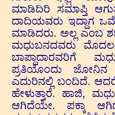
ಮಾಡಿದಿರಿ ಸಮಾಪ್ತಿ ಆಗ
ದಾದಿಯವರು ಇದ್ದಾಗ ಒಮ್
ಮಾಡಿದರು. ಅಲ್ಲ ಎಂಬ ಶಬ್
ಮಧುಬನದವರು ಮೊದಲನೇ ನ
ಬಾಪ್ದಾದಾರವರಿಗೆ ಮ
ಪ್ರತಿಯೊಂದು ಜೋನಿ
ಎದುರಿನಲ್ಲಿ ಬಂದಿದೆ. ಆದರ
ಹೇಳುತ್ತಾರೆ. ಹಾಜಿ, ಮಧ
ಆಗಿದೆಯೇ. ಪಕ್ಕಾ ಆಗ