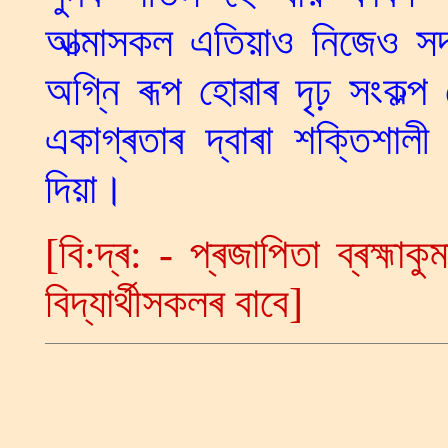
আত্মাসকল এতিয়াও নিজেও সদ
অগ্নি ৰূপ হোৱাৰ দৃঢ় সংকল্
একাগ্ৰতাৰ দ্বাৰা শক্তিশালী
দিয়া।
[বি:দ্ৰ: - প্ৰজাপিতা ব্ৰহ্মাক
বিদ্যাৰ্থীসকলৰ বাবে]