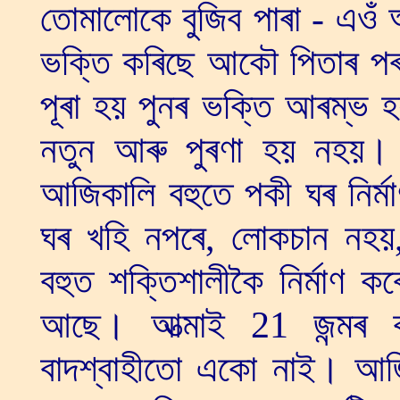
তোমালোকে বুজিব পাৰা - এওঁ আ
ভক্তি কৰিছে আকৌ পিতাৰ পৰা
পূৰা হয় পুনৰ ভক্তি আৰম্
নতুন আৰু পুৰণা হয় নহয়। 
আজিকালি বহুতে পকী ঘৰ নিৰ্
ঘৰ খহি নপৰে, লোকচান নহয়,
বহুত শক্তিশালীকৈ নিৰ্মাণ কৰ
আছে। আত্মাই 21 জন্মৰ ক
বাদশ্বাহীতো একো নাই। আজ