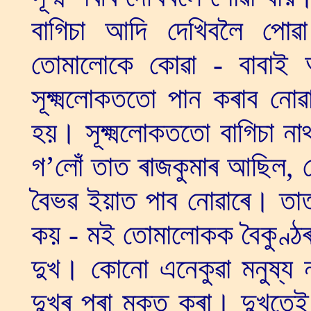
বাগিচা আদি দেখিবলৈ পোৱা
তোমালোকে কোৱা - বাবাই
সূক্ষ্মলোকততো পান কৰাব নো
হয়। সূক্ষ্মলোকততো বাগিচা ন
গ’লোঁ তাত ৰাজকুমাৰ আছিল, সে
বৈভৱ ইয়াত পাব নোৱাৰে। তাত
কয় - মই তোমালোকক বৈকুণ্ঠ
দুখ। কোনো এনেকুৱা মনুষ্য
দুখৰ পৰা মুক্ত কৰা। দুখতেই 