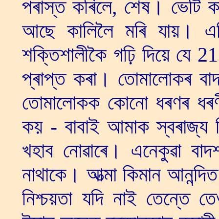
পৰাস্ত কৰিলে, শেষ। ভেটি ক
আছে কালিলৈ মৰি যায়। এত
শক্তিশালীকৈ গঢ়ি দিয়ে যে 21
প্ৰাপ্ত কৰা। তোমালোকৰ বাদশ
তোমালোকক কোনো ধৰণৰ ধৰণীৰ
কয় - বাবাই আমাক স্বৰাজ্য 
খহাব নোৱাৰে। এনেকুৱা বাদ
নাথাকে। আত্মা কিমান আনন্দ
নিশ্চয়তা যদি নাই তেন্তে ত