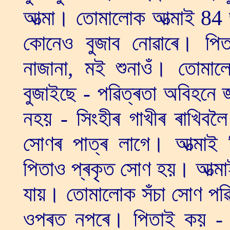
আত্মা। তোমালোক আত্মাই 84
কোনেও বুজাব নোৱাৰে। পি
নাজানা, মই শুনাওঁ। তোমালোক
বুজাইছে - পৱিত্ৰতা অবিহনে 
নহয় - সিংহীৰ গাখীৰ ৰাখিব
সোণৰ পাত্ৰ লাগে। আত্মাই
পিতাও প্ৰকৃত সোণ হয়। আত্মাই
যায়। তোমালোক সঁচা সোণ পৱিত
ওপৰত নপৰে। পিতাই কয় - ম