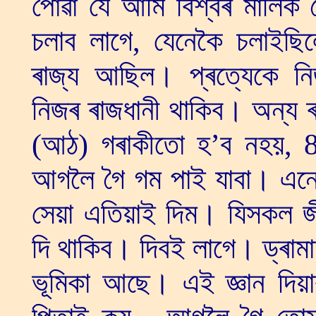
পোৱা যে আমি বিশ্বৰ মালিক 
চলাব লাগে, যেনেকৈ চলাইছিলো
ৰাজ্য আছিল। প্ৰত্যেকে নি
নিজৰ ৰাজধানী থাকিব। অন্
(আঠ) গৰাকীতো হ’ব নহয়, 8
আগলৈ গৈ গম পাই যাবা। এনেকু
সেয়া এতিয়াই দিম। যিসকল জী
দি থাকিব। দিবই লাগে। ড্ৰামা
ভূমিকা আছে। এই জ্ঞান দিয়া