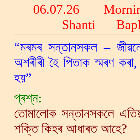
06.07.26 Morni
Shanti Ba
“মৰমৰ সন্তানসকল – জীৱন্
অশৰীৰী হৈ পিতাক স্মৰণ কৰা,
হয়”
প্ৰশ্ন:
তোমালোক সন্তানসকলে এতিয়
শক্তি কিহৰ আধাৰত আহে?