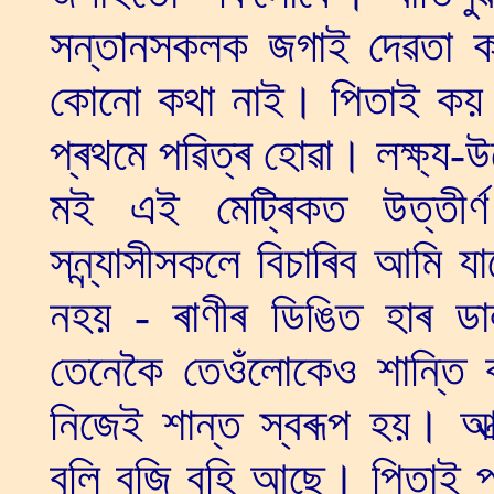
সন্তানসকলক জগাই দেৱতা ক
কোনো কথা নাই। পিতাই কয় 
প্ৰথমে পৱিত্ৰ হোৱা। লক্ষ্য-উদ্
মই এই মেট্ৰিকত উত্তীৰ
সন্ন্যাসীসকলে বিচাৰিব আমি 
নহয় - ৰাণীৰ ডিঙিত হাৰ ডা
তেনেকৈ তেওঁলোকেও শান্তি বা
নিজেই শান্ত স্বৰূপ হয়। আত্
বুলি বুজি বহি আছে। পিতাই প