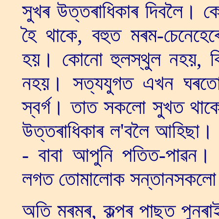
সুখৰ উত্তৰাধিকাৰ দিবলৈ। 
হৈ থাকে, বহুত মৰম-চেনেহে
হয়। কোনো হুলস্থুল নহয়, কিন
নহয়। সত্যযুগত এখন ঘৰতো 
স্বৰ্গ। তাত সকলো সুখত থাকে
উত্তৰাধিকাৰ ল'বলৈ আহিছা। 
- বাবা আপুনি পতিত-পাৱন
লগত তোমালোক সন্তানসকলো ঈ
অতি মৰমৰ, কল্পৰ পাছত পুনৰা