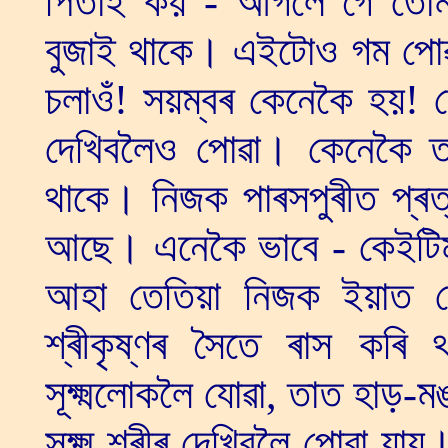
পিতাই কয় - আগলৈ গৈ তোমাল
বুজাই থাকে। এইটোও গম পোৱ
চলাওঁ! সয়ম্বৰ কেনেকৈ হয়! ত
দেখিবলৈও পোৱা। কেনেকৈ 
থাকে। নিজক পাৰসপুৰীত প্ৰত্
আছে। এনেকৈ ভাবে - কেইটিম
আহা তেতিয়া নিজক ইয়াত দে
শ্ৰীকৃষ্ণৰ সৈতে ৰাস কৰি
সূক্ষ্মলোকলৈ যোৱা, তাত হাড়-ম
সূক্ষ্ম শৰীৰ দেখিবলৈ পোৱা য