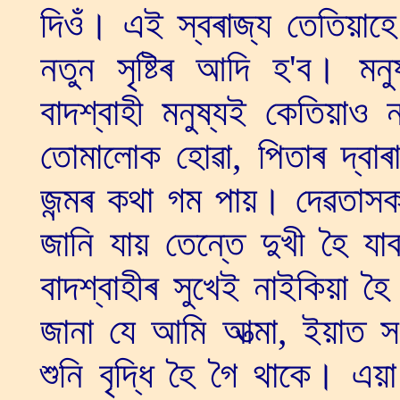
দিওঁ। এই স্বৰাজ্য তেতিয়াহে 
নতুন সৃষ্টিৰ আদি হ'ব। মন
বাদশ্বাহী মনুষ্যই কেতিয়াও
তোমালোক হোৱা, পিতাৰ দ্ব
জন্মৰ কথা গম পায়। দেৱতাসক
জানি যায় তেন্তে দুখী হৈ যা
বাদশ্বাহীৰ সুখেই নাইকিয়া
জানা যে আমি আত্মা, ইয়াত
শুনি বৃদ্ধি হৈ গৈ থাকে। এয়া