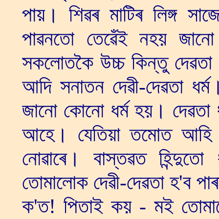
পায়। শিৱৰ মাটিৰ লিঙ্গ সা
পাৱনতো তেৱেঁই নহয় জানো
সকলোতকৈ উচ্চ কিন্তু দেৱতা
আদি সনাতন দেৱী-দেৱতা ধৰ্ম
জানো কোনো ধৰ্ম হয়। দেৱতা 
আহে। যেতিয়া তমোত আহি যা
নোৱাৰে। বাস্তৱত হিন্দুত
তোমালোক দেৱী-দেৱতা হ'ব পাৰ
ক'ত! পিতাই কয় - মই তোমা