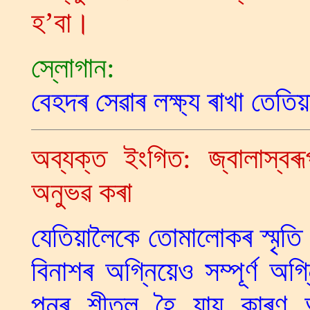
হ’বা।
স্লোগান:
বেহদৰ সেৱাৰ লক্ষ্য ৰাখা তেত
অব্যক্ত ইংগিত: জ্বালাস্বৰূ
অনুভৱ কৰা
যেতিয়ালৈকে তোমালোকৰ স্মৃতি
বিনাশৰ অগ্নিয়েও সম্পূৰ্ণ অ
পুনৰ শীতল হৈ যায় কাৰণ অগ