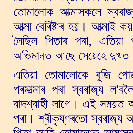
তোমালোক আত্মাসকলে স্বৰা
আত্মা বেৰিষ্টাৰ হয়। আত্মাই
লৈছিল পিতাৰ পৰা, এতিয়া 
অভিমানত আছে সেয়েহে দুখ
এতিয়া তোমালোকে বুজি পোৱ
পৰমাত্মাৰ পৰা স্বৰাজ্য ল
বাদশ্বাহী লাগে। এই সময়ত আত্
পৰা। শ্ৰীকৃষ্ণৰতো স্বৰাজ্
পিতা আহি তোমালোক আত্মাসক