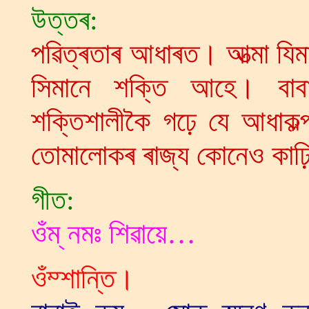
উত্তৰ:
পৱিত্ৰতাৰ আধাৰত। আত্মা যিমান
সিমানে শক্তি আহে। বাবা
শক্তিশালীকৈ গঢ়ে যে আধাকল
তোমালোকৰ ৰাজ্য কোনেও কাঢ়ি
গীত:
ওঁম্‌ নমঃ শিৱায়ে…
ওঁম্শান্তি।