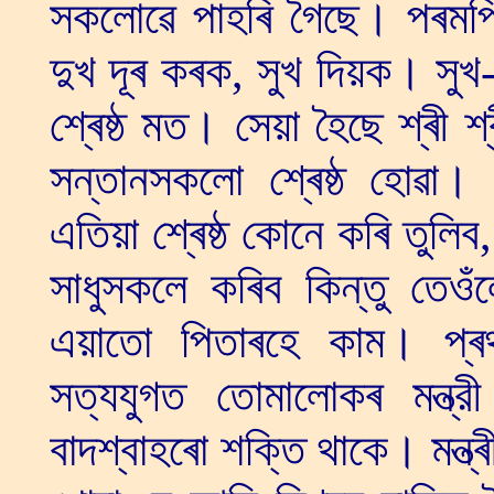
সকলোৱে পাহৰি গৈছে। পৰমপি
দুখ দূৰ কৰক, সুখ দিয়ক। সুখ-
শ্ৰেষ্ঠ মত। সেয়া হৈছে শ্ৰী 
সন্তানসকলো শ্ৰেষ্ঠ হোৱা।
এতিয়া শ্ৰেষ্ঠ কোনে কৰি তুলি
সাধুসকলে কৰিব কিন্তু তেওঁ
এয়াতো পিতাৰহে কাম। প্ৰ
সত্যযুগত তোমালোকৰ মন্ত্
বাদশ্বাহৰো শক্তি থাকে। মন্ত