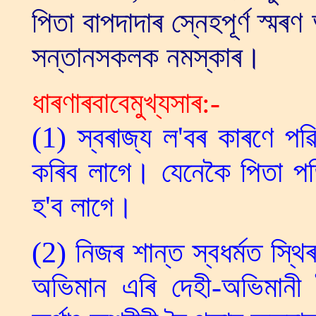
পিতা বাপদাদাৰ স্নেহপূৰ্ণ স্ম
সন্তানসকলক নমস্কাৰ।
ধাৰণাৰবাবেমুখ্যসাৰ:-
(1) স্বৰাজ্য ল'বৰ কাৰণে পৱ
কৰিব লাগে। যেনেকৈ পিতা প
হ'ব লাগে।
(2) নিজৰ শান্ত স্বধৰ্মত স্থ
অভিমান এৰি দেহী-অভিমানী 