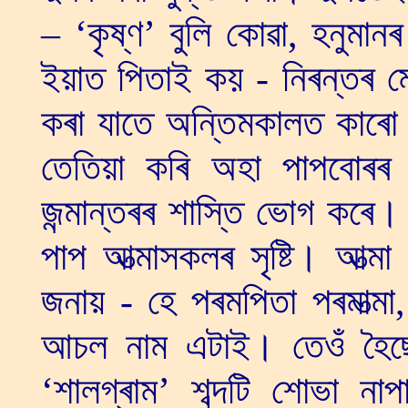
– ‘কৃষ্ণ’ বুলি কোৱা, হনুমানৰ
ইয়াত পিতাই কয় - নিৰন্তৰ ম
কৰা যাতে অন্তিমকালত কাৰো স
তেতিয়া কৰি অহা পাপবোৰৰ 
জন্মান্তৰৰ শাস্তি ভোগ কৰে
পাপ আত্মাসকলৰ সৃষ্টি। আত্ম
জনায় - হে পৰমপিতা পৰমাত্মা,
আচল নাম এটাই। তেওঁ হৈছে
‘শালগ্ৰাম’ শব্দটি শোভা ন