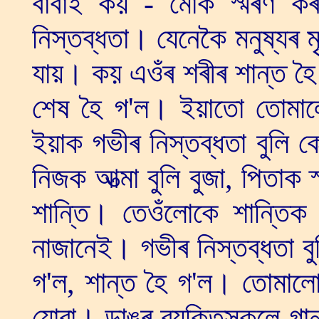
বাবাই কয় - মোক স্মৰণ কৰা
নিস্তব্ধতা। যেনেকৈ মনুষ্যৰ ম
যায়। কয় এওঁৰ শৰীৰ শান্ত হৈ
শেষ হৈ গ'ল। ইয়াতো তোমাল
ইয়াক গভীৰ নিস্তব্ধতা বুলি 
নিজক আত্মা বুলি বুজা, পিতাক
শান্তি। তেওঁলোকে শান্তিক 
নাজানেই। গভীৰ নিস্তব্ধতা বু
গ'ল, শান্ত হৈ গ'ল। তোমাল
যোৱা। ডাঙৰ ব্যক্তিসকলে গান