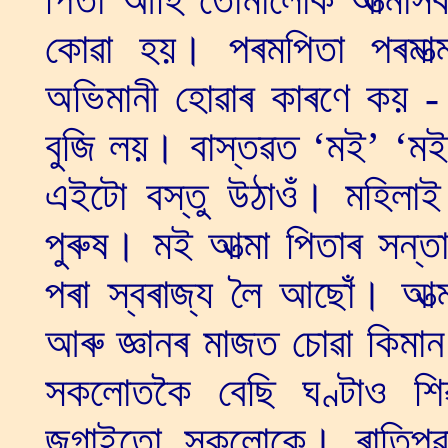
কোৱা হয়। পৰমপিতা পৰমাত্
অভিমানী হোৱাৰ কাৰণে কয় -
বুজি লয়। বাস্তৱত ‘মই’ ‘মই
এইটো বস্তু উঠাওঁ। মহিলাই
পুৰুষ। মই আত্মা পিতাৰ সন্
পৰা স্বৰাজ্য লৈ আছোঁ। আত্ম
আৰু জ্ঞানৰ মাজত চোৱা কিমান
সকলোতকৈ বেছি ঘণ্টাও শি
জগাইতো সকলোকে। ৰাতিপুৱা