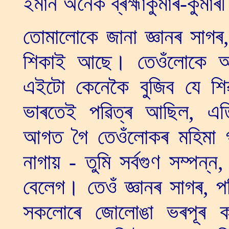
ইমান অনেক ব্ৰহ্মাকুমাৰ-কুমাৰী
তোমালোকে জানা জ্ঞানৰ সাগ
শিকাই আছে। তেওঁলোকে আক
এইটো কেনেকৈ বুজিব যে শি
ভাৰতেই পৱিত্ৰ আছিল, এত
আগত গৈ তেওঁলোকৰ মহিমা 
নাগায় - তুমি সৰ্বগুণ সম্পন্
বেলেগ। তেওঁ জ্ঞানৰ সাগৰ, 
সকলোৰে জোলোঙা ভৰপূৰ ক