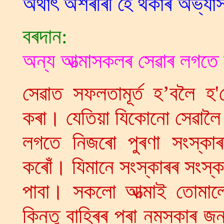
অৰ্থাৎ অশৰীৰী হৈ থকাৰ অভ্য
বৰদান:
অন্য আত্মাসকলৰ সেৱাৰ লগতে 
সেৱাত সফলতামূৰ্ত হ’বলৈ 
কৰা। যেতিয়া যিকোনো সেৱালৈ 
লগতে নিজৰো পুৰণা সংস্কাৰ
কৰোঁ। যিমানে সংস্কাৰৰ সংস্ক
পাবা। সকলো আত্মাই তোমা
কিন্তু বাহিৰৰ পৰা নমস্কাৰ জ