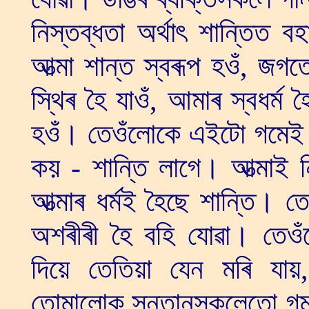
নিস্তব্ধতা অৰ্থাৎ শান্তি
আত্মা শান্ত স্বৰূপ হওঁ, জ
স্থিৰ হৈ যাওঁ, আমাৰ স্বধৰ্ম
হওঁ। তেওঁলোকে এইটো গমেই না
কয় - শান্তি লাগে। আত্মাই ন
আত্মাৰ ধৰ্মই হৈছে শান্তি। ত
অশৰীৰী হৈ বহি যোৱা। তেওঁল
দিয়ে তেতিয়া যেন মৰি যায়
তোমালোক সন্তানসকলেতো গম প