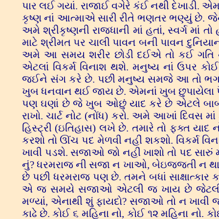
પાર લઈ ગયાં. રાજાઈ વગેરે કંઈ નથી દેખાડી. 
કૃષ્ણ નાં આત્માએ સારી રીતે ભણતર ભણ્યું છે. જ
અમે શ્રીકૃષ્ણની રાજધાની માં હતાં, સ્વર્ગ માં તો
માટે શ્રીમત પર ચાલી પાવન બની પાવન દુનિયાના
અમે આ સમય શરીર છોડી દઈએ તો કઈ ગતિ ને પ
એટલાં વિકર્મ વિનાશ થશે. મનુષ્ય નાં ઉપર કોઈ
જઈને સંગ કરે છે. પછી મનુષ્ય સમજે આ તો ભગત 
ખુબ ધનવાન થઈ જાય છે. એમનાં ખુબ છુપાયેલા પૈસ
પણ ઘણાં છે જે ખુબ ઓછું યાદ કરે છે એટલે બાબા
રાખો. ચાર્ટ નોટ (નોંધ) કરો. અમે આખાં દિવસ મ
હિસ્ટ્રી (ઇતિહાસ) લખે છે. તમારે તો ફક્ત યાદ ન
કરશો તો ઊંચ પદ મેળવી નહીં શકશો. વિકર્મ વિ
ખાવી પડશે. સજાઓ જો નહીં ખાશો તો પદ સારું મળ
નું? ધરમરાજ ની સજા ન ખાઓ, બેઇજ્જતી ન થાય -
છે પછી ધરમરાજ પણ છે. તમને બધાં સાક્ષાત્કાર ક
એ જ સમયે સજાઓ એટલી જ ખાય છે જેટલી જન્મ
મળ્યાં, એનાથી શું ફાયદો? સજાઓ તો ન ખાવી 
કાઢે છે. કોઈ ૬ મહિના નો, કોઈ ૧૨ મહિના નો. કોઈ