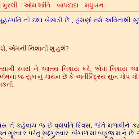
ી
મુરલી
ઓમ શાંતિ
બાપદાદા મધુબન
બૃહસ્પતિ ની દશા બેસાડી છે , હમણાં તમે અવિનાશી સ
ે, એમની નિશાની શું હશે?
ત્યાગી સ્વયં ને આત્મા નિશ્ચય કરે, એવાં નિશ્ચય આ
. એમનાં જ સુખ નું ગાયન છે કે અતીન્દ્રિય સુખ ગોપ 
શકતી.
ે કહેવાય જ છે વૃક્ષપતિ દિવસ, જેને મળાવીને કહ્ય
ગુરુવાર પરંતુ સદ્દગુરુવાર. બંગાળ માં બહુજ માને છે.