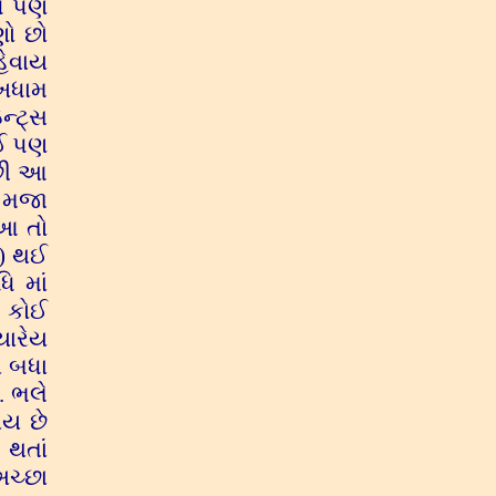
ાપ પણ
ણો છો
હેવાય
ુખધામ
ન્ટ્સ
ંઈ પણ
પછી આ
ં મજા
 આ તો
તન) થઈ
િ માં
. કોઈ
યારેય
ં બધા
. ભલે
ાય છે
 થતાં
અચ્છા