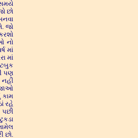
 સમયે
જો છો
ી બનવા
ો. જો
 કરશો
ુઓ નો
ષ માં
ા માં
ોટબુક
ની પણ
 નહીં
 સજાઓ
ં કામ
ં રહે
. પછી
ટુકડા
તામેલ
ી છો.