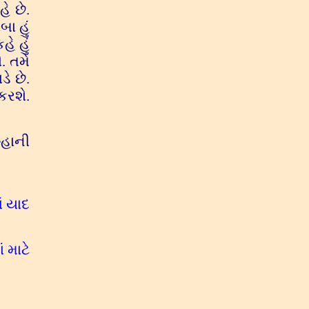
ે છે.
બા હું
ે હું
. તમે
ે છે.
કરશે.
રુહાની
ં યાદ
 માટે