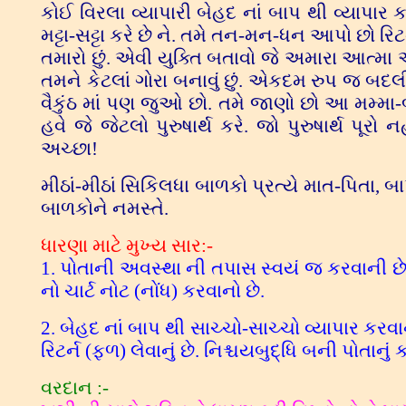
કોઈ વિરલા વ્યાપારી બેહદ નાં બાપ થી વ્યાપાર
મટ્ટા-સટ્ટા કરે છે ને. તમે તન-મન-ધન આપો છો રિટ
તમારો છું. એવી યુક્તિ બતાવો જે અમારા આત્મા 
તમને કેટલાં ગોરા બનાવું છું. એકદમ રુપ જ બદલી 
વૈકુંઠ માં પણ જુઓ છો. તમે જાણો છો આ મમ્મા-બા
હવે જે જેટલો પુરુષાર્થ કરે. જો પુરુષાર્થ પૂર
અચ્છા!
મીઠાં-મીઠાં સિકિલધા બાળકો પ્રત્યે માત-પિતા, બા
બાળકોને નમસ્તે.
ધારણા માટે મુખ્ય સાર:-
1. પોતાની અવસ્થા ની તપાસ સ્વયં જ કરવાની છે.
નો ચાર્ટ નોટ (નોંધ) કરવાનો છે.
2. બેહદ નાં બાપ થી સાચ્ચો-સાચ્ચો વ્યાપાર કરવા
રિટર્ન (ફળ) લેવાનું છે. નિશ્ચયબુદ્ધિ બની પોતાનું 
વરદાન :-