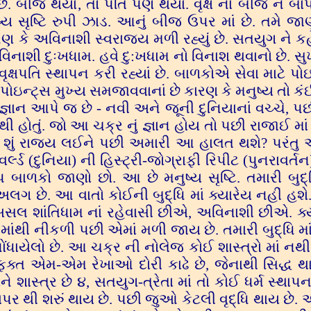
ે છે. બીજ થયાં, તો પતિ પણ થયાં. વૃક્ષ નાં બીજ ને બ
ષ્ય સૃષ્ટિ રુપી ઝાડ. આનું બીજ ઉપર માં છે. તમે જા
રણ કે અવિનાશી સ્વરાજ્ય મળી રહ્યું છે. સતયુગ ને ક
િનાશી દુઃખધામ. હવે દુ:ખધામ નો વિનાશ થવાનો છે. સ
્ષપતિ સ્થાપન કરી રહ્યાં છે. બાળકોએ સેવા માટે પોઇ
આ પોઇન્ટ્સ મુખ્ય સમજાવવાનાં છે કારણ કે મનુષ્ય તો ક
ઞાન આપે જ છે - નવી અને જૂની દુનિયાનાં વચ્ચે, 
 હોતું. જો આ ચક્ર નું જ્ઞાન હોય તો પછી રાજાઈ મા
 શું રાજ્ય લઈને પછી અમારી આ હાલત થશે? પરંતુ
વર્લ્ડ (દુનિયા) ની હિસ્ટ્રી-જોગ્રાફી રિપીટ (પુનરાવર્
બાળકો જાણો છો. આ છે મનુષ્ય સૃષ્ટિ. તમારી બુદ્ધ
 છે. આ વાતો કોઈની બુદ્ધિ માં ક્યારેય નહીં હશે
અસલ શાંતિધામ નાં રહેવાસી છીએ, અવિનાશી છીએ. ક્
 માંથી નીકળી પછી એમાં મળી જાય છે. તમારી બુદ્ધિ મા
નોંધાયેલો છે. આ ચક્ર ની નોલેજ કોઈ શાસ્ત્રો માં નથી
ની ફક્ત એમ-એમ રેખાઓ દોરી કાઢે છે, જેનાથી સિદ્ધ થ
ને શાસ્ત્ર છે ૪, સતયુગ-ત્રેતા માં તો કોઈ ધર્મ સ્થાપન
દ્વાપર થી શરું થાય છે. પછી જુઓ કેટલી વૃદ્ધિ થાય છે. 