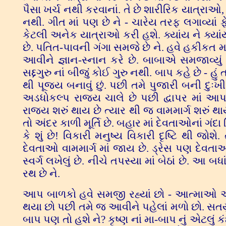
પૈસા ખર્ચ નથી કરવાનાં. તે છે શારીરિક યાત્રાઓ,
નથી. ગીત માં પણ છે ને - ચારેય તરફ લગાવ્યાં 
કેટલી અનેક યાત્રાઓ કરી હશે. ક્યાંય ને ક્યાં
છે. પતિત-પાવની ગંગા સમજે છે ને. હવે હકીકત મા
આવીને જ્ઞાન-સ્નાન કરે છે. બાબાએ સમજાવ્યું 
સદ્દગુરુ નાં બીજું કોઈ ગુરુ નથી. બાપ કહે છે -
થી પૂજ્ય બનાવું છું. પછી તમે પુજારી બની 
અડધોકલ્પ રાજ્ય ચાલે છે પછી દ્વાપર માં આપણે
રાજ્ય શરું થાય છે ત્યાર થી જ વામમાર્ગ શરું
તો અંદર કાળી મૂર્તિ છે. બહાર માં દેવતાઓનાં ગ
કે શું છે! વિકારી મનુષ્ય વિકારી દૃષ્ટિ થી જ
દેવતાઓ વામમાર્ગ માં જાય છે. ડ્રેસ પણ દેવત
સ્વર્ગ લખેલું છે. નીચે તપસ્યા માં બેઠાં છે.
રથ છે ને.
આપ બાળકો હવે સમજી રહ્યાં છો - આત્માઓ અ
થયા છો પછી તમે જ આવીને પહેલાં મળો છો. સતયુગ ના
બાપ પણ તો હશે ને? કૃષ્ણ નાં મા-બાપ નું એટલું ક