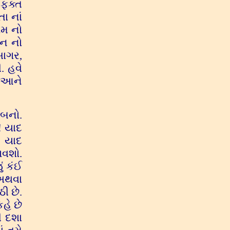
 ફક્ત
ા નાં
ગમ નો
લન નો
સાગર,
. હવે
. આને
 બનો.
! યાદ
ે યાદ
ળવશો.
ં કંઈ
 અથવા
ી છે.
હે છે
ી દશા