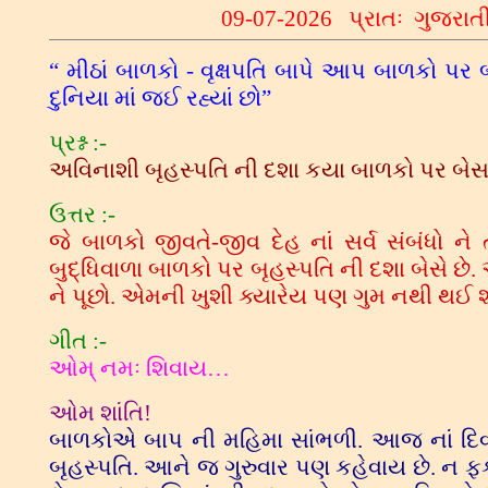
09
-07-2026
પ્રાતઃ
ગુજરાત
“ મીઠાં બાળકો - વૃક્ષપતિ બાપે આપ બાળકો પર 
દુનિયા માં જઈ રહ્યાં છો”
પ્રશ્ન :-
અવિનાશી બૃહસ્પતિ ની દશા કયા બાળકો પર બેસશ
ઉત્તર :-
જે બાળકો જીવતે-જીવ દેહ નાં સર્વ સંબંધો ને 
બુદ્ધિવાળા બાળકો પર બૃહસ્પતિ ની દશા બેસે છે
ને પૂછો. એમની ખુશી ક્યારેય પણ ગુમ નથી થઈ 
ગીત :-
ઓમ્ નમઃ શિવાય…
ઓમ શાંતિ!
બાળકોએ બાપ ની મહિમા સાંભળી. આજ નાં દિવસ ન
બૃહસ્પતિ. આને જ ગુરુવાર પણ કહેવાય છે. ન ફક્ત 