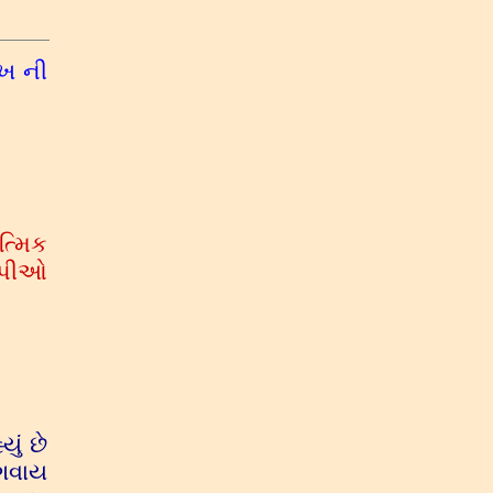
ુખ ની
ત્મિક
ગોપીઓ
ું છે
 ગવાય