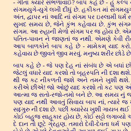
- ગીતા ક્યારે સંભળાવાઈ? બાપ કહે છે - હું કલ્
સંગમયુગે-યુગે લખી દીધું છે. હકીકત માં સંગમયુગ
અંત, દ્વાપર નાં આદિ નાં સંગમ પર ઇસ્લામી ધર્મ
સુખદ સમય છે, જેને કુંભ કહેવાય છે. કુંભ સં
સંગમ. આ રુહાની મેળો સંગમ પર જ હોય છે. એમણે પ
પતિત-પાવન ને જાણતાં જ નથી. એમણે કેવી રીતે
આપ બાળકોને બાપ કહે છે - મામેકમ્ યાદ કરો. દ
કહેવાય છે જીવતે જીવ મરવું. મનુષ્ય શરીર છોડે છે 
બાપ કહે છે - જે પણ દેહ નાં સંબંધ છે એ બધાં છ
જેટલું વધારે યાદ કરશો તો બૃહસ્પતિ ની દશા થ
થી જ કટ નીકળતી જશે અને તમને ખુશી થશે. ત
કરીએ છીએ! જો ઓછું યાદ કરશો તો કટ પણ ઓછ
આત્મા જ સતો-રજો-તમો બને છે. આ સમય નું જ ગ
પણ યાદ નથી આવતું સિવાય બાપ નાં, ત્યારે જ
સદ્દગુરુ ની દશા છે. પછી ક્યારેય ખુશી ગાયબ થઈ 
કોઈ બહુજ સાહૂકાર હોય છે, કોઈ સટ્ટો લગાવ્યો આ દ
દે દાન તો છૂટે ગ્રહણ. તમારો દેવી-દેવતા ધર્મ પ