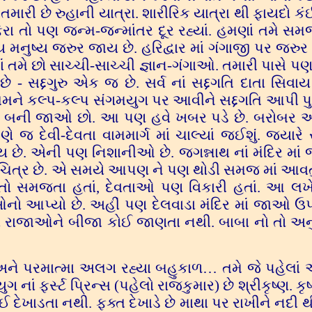
 તમારી છે રુહાની યાત્રા. શારીરિક યાત્રા થી ફાયદો ક
ફેરા તો પણ જન્મ-જન્માંતર દૂર રહ્યાં. હમણાં તમે સમ
ય મનુષ્ય જરુર જાય છે. હરિદ્વાર માં ગંગાજી પર જરુ
ં તમે છો સાચ્ચી-સાચ્ચી જ્ઞાન-ગંગાઓ. તમારી પાસે પણ
છે - સદ્દગુરુ એક જ છે. સર્વ નાં સદ્દગતિ દાતા સિવ
 હું તમને કલ્પ-કલ્પ સંગમયુગ પર આવીને સદ્દગતિ આપી પ
દુઃખી બની જાઓ છો. આ પણ હવે ખબર પડે છે. બરોબર 
 જ દેવી-દેવતા વામમાર્ગ માં ચાલ્યાં જઈશું. જ્યારે
 થાય છે. એની પણ નિશાનીઓ છે. જગન્નાથ નાં મંદિર મા
ંદા ચિત્ર છે. એ સમયે આપણ ને પણ થોડી સમજ માં આવતું
ોશે. તો સમજતા હતાં, દેવતાઓ પણ વિકારી હતાં. આ લખેલ
ાઓનો આપ્યો છે. અહીં પણ દેલવાડા મંદિર માં જાઓ ઉપ
 આ બધાં રાજાઓને બીજા કોઈ જાણતા નથી. બાબા નો તો અ
ને પરમાત્મા અલગ રહ્યા બહુકાળ… તમે જે પહેલા
ં ફર્સ્ટ પ્રિન્સ (પહેલો રાજકુમાર) છે શ્રીકૃષ્ણ. કૃષ્
ંઈ દેખાડતા નથી. ફક્ત દેખાડે છે માથા પર રાખીને નદી થી