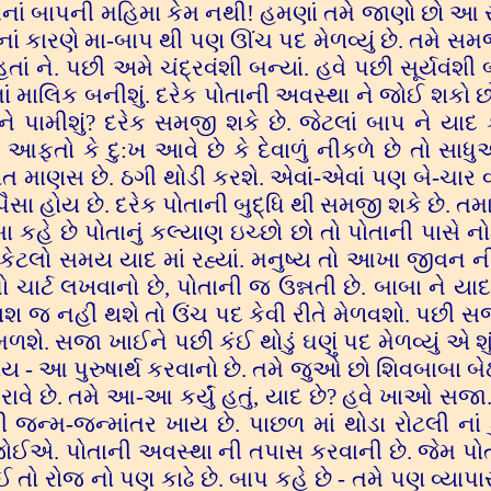
એમનાં બાપની મહિમા કેમ નથી! હમણાં તમે જાણો છો આ
ેનાં કારણે મા-બાપ થી પણ ઊંચ પદ મેળવ્યું છે. તમે સમ
 હતાં ને. પછી અમે ચંદ્રવંશી બન્યાં. હવે પછી સૂર્યવંશ
ં માલિક બનીશું. દરેક પોતાની અવસ્થા ને જોઈ શકો છ
ામીશું? દરેક સમજી શકે છે. જેટલાં બાપ ને યાદ
 આફતો કે દુ:ખ આવે છે કે દેવાળું નીકળે છે તો સાધ
માણસ છે. ઠગી થોડી કરશે. એવાં-એવાં પણ બે-ચાર વર્
ા હોય છે. દરેક પોતાની બુદ્ધિ થી સમજી શકે છે. તમાર
 કહે છે પોતાનું કલ્યાણ ઇચ્છો છો તો પોતાની પાસે ન
ાં કેટલો સમય યાદ માં રહ્યાં. મનુષ્ય તો આખા જીવન 
ો ચાર્ટ લખવાનો છે, પોતાની જ ઉન્નતી છે. બાબા ને યાદ
નાશ જ નહીં થશે તો ઉંચ પદ કેવી રીતે મેળવશો. પછી
શે. સજા ખાઈને પછી કંઈ થોડું ઘણું પદ મેળવ્યું એ શુ
 આ પુરુષાર્થ કરવાનો છે. તમે જુઓ છો શિવબાબા બેઠા
રાવે છે. તમે આ-આ કર્યું હતું, યાદ છે? હવે ખાઓ સજા
-જન્માંતર ખાય છે. પાછળ માં થોડા રોટલી નાં 
જોઈએ. પોતાની અવસ્થા ની તપાસ કરવાની છે. જેમ પો
 તો રોજ નો પણ કાઢે છે. બાપ કહે છે - તમે પણ વ્યાપાર