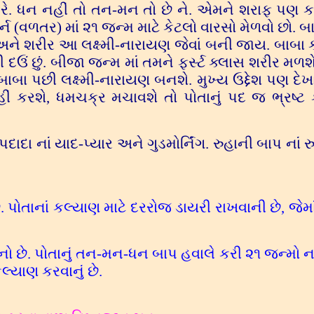
 કરે. ધન નહીં તો તન-મન તો છે ને. એમને શરાફ પણ કહ
ર્ન (વળતર) માં ૨૧ જન્મ માટે કેટલો વારસો મેળવો છો. બા
અને શરીર આ લક્ષ્મી-નારાયણ જેવાં બની જાય. બાબા કહ
દઉં છું. બીજા જન્મ માં તમને ફર્સ્ટ ક્લાસ શરીર મળશે
બા પછી લક્ષ્મી-નારાયણ બનશે. મુખ્ય ઉદ્દેશ પણ દેખાડ
ો નહીં કરશે, ધમચક્ર મચાવશે તો પોતાનું પદ જ ભ્રષ્ટ 
પદાદા નાં યાદ-પ્યાર અને ગુડમોર્નિંગ. રુહાની બાપ નાં 
 પોતાનાં કલ્યાણ માટે દરરોજ ડાયરી રાખવાની છે, જેમા
નો છે. પોતાનું તન-મન-ધન બાપ હવાલે કરી ૨૧ જન્મો નાં
કલ્યાણ કરવાનું છે.