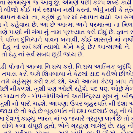
પ નાં સંગમયુગે જ આવું છું. એમણે પછી કલ્પ શબ્દ કાઢી
ે બીજો કોઈ ધર્મ સ્થાપન નથી કરતાં. એવું નથી કે ત્રેત
 સ્થાપન થયો. ના, કહેશે દ્વાપર માં સ્થાપન થયો. આ સં
ગમ ને કહેવાય છે. આ છે આત્મા અને પરમાત્મા નાં મિ
ાણી ની ગંગા નું નામ પ્રખ્યાત કરી દીધું છે. જ્ઞાન 
 પતિત દુનિયાને પાવન બનાવી, કોઈ શાસ્ત્રો માં નથી
ેહ નાં સર્વ ધર્મ ત્યાગો. કોને કહે છે? આત્માઓ ને
તો દેહ નાં સર્વ સંબંધ છૂટી જાય છે.
ોડી પોતાને આત્મા નિશ્ચય કરો. નિશ્ચય આત્મિક બુદ્ધિ
શે. તપાસ કરો અમે શિવબાબા ને કેટલાં યાદ કરીએ છીએ
મે મહેસૂસ કરી શકો છો, અમે આત્મા કેટલું બાપ ન
ી નીકળશે. ખુશી પણ ઓછી રહેશે. પદ પણ ઓછું મે
ાયન છે - ગોપ-ગોપીઓનાં અતીન્દ્રિય સુખ નું. બીજુ
 ખુશી નો પારો ચઢશે. આપણાં ઉપર બૃહસ્પતિ ની દશા
જાય છે તો કહે છે બૃહસ્પતિ ની દશા બદલાઈ રાહુ ની બેઠ
ેવાળું કાઢ્યું. ભારત માં જ જ્યારે ગ્રહણ લાગે છે તો ક
ણ સોળે કળા સંપૂર્ણ હતો, એને ગ્રહણ લાગેલું છે. રાહુ ન