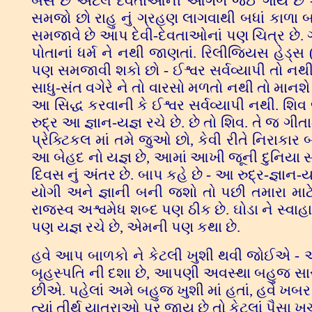
બેસે છે એટલે દેવતાઓની આગળ જઈ ગાય છે - ત
સમજો છો રાહુ નું ગ્રહણ લાગવાથી બધાં કાળા બ
સમજાવે છે આપ દેવી-દેવતાઓનાં પણ ચિત્ર છે. ગી
પોતાનાં ધર્મ ને નથી જાણતાં. રિલીજિયસ હેડ્સ (ધ
પણ સમજાવી શકો છો - ઈશ્વર સર્વવ્યાપી તો નથી
સાધુ-સંત વગેરે ને તો વારસો મળતો નથી તો માનશે
આ સિદ્ધ કરવાની કે ઈશ્વર સર્વવ્યાપી નથી. શિ
રુદ્ર આ જ્ઞાન-યજ્ઞ રચે છે. છે તો શિવ. તે જ ગી
પ્રેક્ટિકલ માં તમે જુઓ છો, કેવી રીતે નિરાકાર 
આ બેહદ નો યજ્ઞ છે, આમાં આખી જૂની દુનિયા સ્વાહ
દિવસ નું અંતર છે. બાપ કહે છે - આ રુદ્ર-જ્ઞાન-
યોગી અને જ્ઞાની બની જશો તો પછી તમારા માટ
રાજસ્વ અશ્વમેધ શબ્દ પણ ઠીક છે. ઘોડા ને સ્વાહ
પણ યજ્ઞ રચે છે, એમની પણ કથા છે.
હવે આપ બાળકો ને કેટલી ખુશી થવી જોઈએ - આપ
બૃહસ્પતિ ની દશા છે, આપણી અવસ્થા બહુજ સારી 
છીએ. પહેલાં અમે બહુજ ખુશી માં હતાં, હવે ખબર ન
ત્યાં તીર્થ યાત્રાઓ પર જાય છે તો કેટલાં પૈસા 