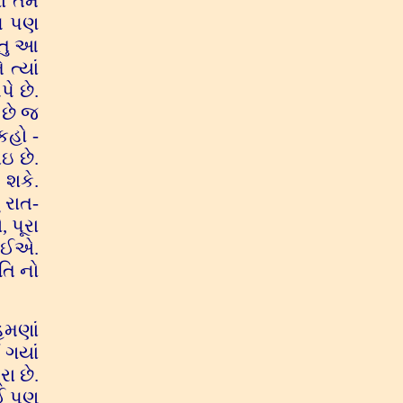
ં તમે
ાપ પણ
ંતુ આ
ત્યાં
ે છે.
 છે જ
કહો -
ઇ છે.
 શકે.
 રાત-
 પૂરા
જોઈએ.
તિ નો
હમણાં
 ગયાં
ા છે.
ંઈ પણ