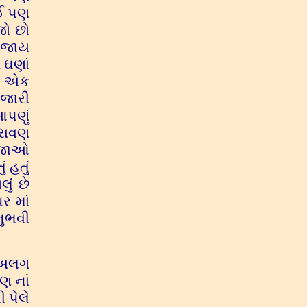
ંઈ પણ
જો છો
ર જાય
 ઘણાં
ાય એક
ુજારી
આપણું
 રાવણ
ં જાઓ
 હતું
ું છે
ર માં
નુભવી
ં અલગ
ણ નાં
 પેલે