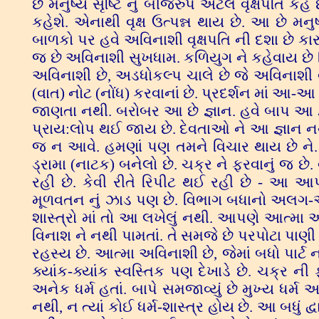
છે મનુષ્ય સૃષ્ટિ નું બીજરુપ એટલે વૃક્ષપતિ કહ
કહેશે. એનાથી વૃક્ષ ઉત્પન્ન થાય છે. આ છે મનુ
બાળકો પર હવે અવિનાશી વૃક્ષપતિ ની દશા છે કા
જ છે અવિનાશી સુખધામ. કળિયુગ ને કહેવાય છે વ
અવિનાશી છે, અડધોકલ્પ ચાલે છે જે અવિનાશી વૃક
(વાત) નોટ (નોંધ) કરવાનાં છે. પ્રદર્શન માં આ-
જાણતા નથી. બરોબર આ છે જ્ઞાન. હવે બાપ આ જ્
પ્રાય:લોપ થઈ જાય છે. દેવતાઓ ને આ જ્ઞાન નથી
જ ન આવે. હમણાં પણ તમને વિચાર થાય છે ને.
ડ્રામા (નાટક) બનેલો છે. ચક્ર ને ફરવાનું જ છે. 
રહી છે. કેવી રીતે રિપીટ થઈ રહી છે - આ આપ 
મૂળવતન નું ઝાડ પણ છે. વિભાગ બધાનો અલગ-અલગ
શાસ્ત્રો માં તો આ લખેલું નથી. આપણે આત્મા 
વિનાશ ને નથી પામતાં. તે સમજે છે પરપોટા પાણી
રહસ્ય છે. આત્મા અવિનાશી છે, જેમાં બધો પાર્ટ 
ક્યાંક-ક્યાંક સ્વસ્તિક પણ દેખાડે છે. ચક્ર 
અનેક ધર્મ હતાં. બાપે સમજાવ્યું છે મુખ્ય ધર્મ અ
નથી, ન ત્યાં કોઈ ધર્મ-શાસ્ત્ર હોય છે. આ બધું 