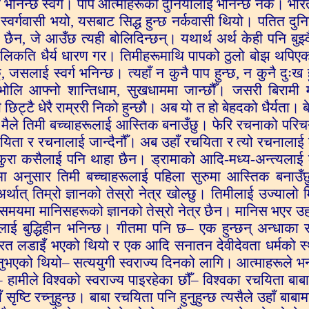
 भनिन्छ स्वर्ग। पाप आत्माहरूको दुनियाँलाई भनिन्छ नर्क। भारत
न् स्वर्गवासी भयो, यसबाट सिद्ध हुन्छ नर्कवासी थियो। पतित दुनि
ैन, जे आउँछ त्यही बोलिदिन्छन्। यथार्थ अर्थ केही पनि बुझ्
ब अलिकति धैर्य धारण गर। तिमीहरूमाथि पापको ठुलो बोझ थपि
, जसलाई स्वर्ग भनिन्छ। त्यहाँ न कुनै पाप हुन्छ, न कुनै दुःख 
 भोलि आफ्नो शान्तिधाम, सुखधाममा जान्छौँ। जसरी बिरामी
 छिट्टै धेरै राम्ररी निको हुन्छौ। अब यो त हो बेहदको धैर्यता। 
ब मैले तिमी बच्चाहरूलाई आस्तिक बनाउँछु। फेरि रचनाको परि
यिता र रचनालाई जान्दैनौँ। अब उहाँ रचयिता र त्यो रचनाला
 कुरा कसैलाई पनि थाहा छैन। ड्रामाको आदि-मध्य-अन्त्यलाई
ामा अनुसार तिमी बच्चाहरूलाई पहिला सुरुमा आस्तिक बनाउँछ
थात् तिम्रो ज्ञानको तेस्रो नेत्र खोल्छु। तिमीलाई उज्यालो 
मयमा मानिसहरूको ज्ञानको तेस्रो नेत्र छैन। मानिस भएर उहा
लाई बुद्धिहीन भनिन्छ। गीतमा पनि छ– एक हुन्छन् अन्धाका 
ाभारत लडाइँ भएको थियो र एक आदि सनातन देवीदेवता धर्मको स
एको थियो– सत्ययुगी स्वराज्य दिनको लागि। आत्माहरूले भन
 हामीले विश्वको स्वराज्य पाइरहेका छौँ– विश्वका रचयिता बाबाद
सृष्टि रच्नुहुन्छ। बाबा रचयिता पनि हुनुहुन्छ त्यसैले उहाँ बाबा