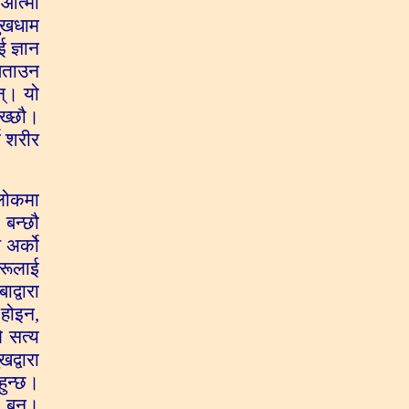
 आत्मा
ुखधाम
 ज्ञान
 बताउन
न्। यो
ेख्छौ।
ो शरीर
रलोकमा
 बन्छौ
 अर्को
हरूलाई
द्वारा
 होइन,
े सत्य
द्वारा
हुन्छ।
ी बन।