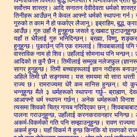
विनाशकाले विपरीत बुद्धि विनश्यति र विनाशकाले प्रीत बुद
सर्वोत्तम शास्त्र। आदि सनातन देवीदेवता धर्मको शास्त्र।
तिनीहरू आउँछन् नै केवल आफ्नो धर्मको स्थापना गर्न। 
गुरुको त काम नै हो फर्काएर लैजानु। इब्राहिम, बुद्ध,
आउँछ। गुरु उहाँ नै हुनुहुन्छ जसले दुःखबाट छुटाउनुहुन
यहाँ त धेरैलाई गुरु भनिदिन्छन्। ब्रह्मा, विष्णु, श
हुनुहुन्छ। पुकार्छन् पनि एक रामलाई। शिवबाबालाई पनि र
वास्तविक नाम हो शिव। उहाँलाई सोमनाथ पनि भन्छन्। उह
आदिको त कुरै छैन। तिमीलाई सम्मुख नलेजफुल (ज्ञानस्
सागर हुनुहुन्छ। तिमी बच्चाहरूलाई ज्ञान नदीहरू बन
अहिले तिमी छौ सङ्गममा। यस समयमा यो सारा धरती 
राज्य छ। रामराज्यमा धेरै कम मानिस हुन्छन्। यो कु
भन्नुहुन्छ मैले ३ धर्महरूको स्थापना गर्छु– ब्राह्मण, द
आआफ्नो धर्म स्थापन गर्छन्। अनेक धर्महरूको विनाश पन
त्यसमा शिवको चित्र गायब गरिदिएका छन्। शिवबाबाबाट नै सिद
पालना गराउनुहुन्छ, उहाँलाई करनकरावनहार भनिन्छ। आफै
अकर्म-विकर्मको गति पनि सम्झाउनुहुन्छ। रावण राज्यमा तिम
अकर्म हुन्छ। यहाँ विकर्म नै हुन्छ किनकि यो रावणको राज्य