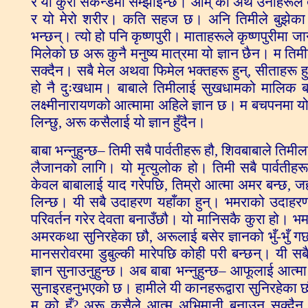
र यो कुरा सेकेन्डमा सम्झाइन्छ। ओम् को अर्थ उनीहरूले त 
र यो मेरो शरीर। कति सहज छ। अनि तिमीले बुझेका छ
भन्छन्। त्यो हो पनि कृष्णपुरी। माताहरूले कृष्णपुरीमा ज
मिलेको छ अरू कुनै मनुष्य मात्रमा यो ज्ञान छैन। म त
सक्दैन। सबै मेल अथवा फिमेल भक्तहरू हुन्, सीताहरू ह
हो नै दुःखधाम। बाबाले तिमीलाई सुखधामको मालिक बन
लक्ष्मीनारायणको आत्मामा अहिले ज्ञान छ। म बचपनमा यो (क
लिन्छु, अरू कसैलाई यो ज्ञान हुँदैन।
बाबा भन्नुहुन्छ– तिमी सबै पार्वतीहरू हौ, शिवबाबाल
लैजानको लागि। यो मृत्युलोक हो। तिमी सबै पार्वतीहर
केवल बाबालाई याद गरेपछि, तिम्रो आत्मा अमर बन्छ, जहा
लिन्छ। यी सबै उदाहरण यहाँका हुन्। भमराको उदाहरण प
परिवर्तन गरेर देवता बनाउँछौ। यो मानिसकै कुरा हो। भमरा
अमरकथा सुनिरहेका छौ, अरूलाई बसेर ज्ञानको भुँ-भुँ गर्
मानसरोवरमा डुबुल्की मारेपछि कोही परी बन्छन्। यी सबै
ज्ञान सुनाउनुहुन्छ। अब बाबा भन्नुहुन्छ– आफूलाई आत्म
सुनाइरहनुभएको छ। हामीले यी कानहरूद्वारा सुनिरहेका छौ
म को हुँ? अरू कसैले आत्म अभिमानी बनाउन सक्दैन