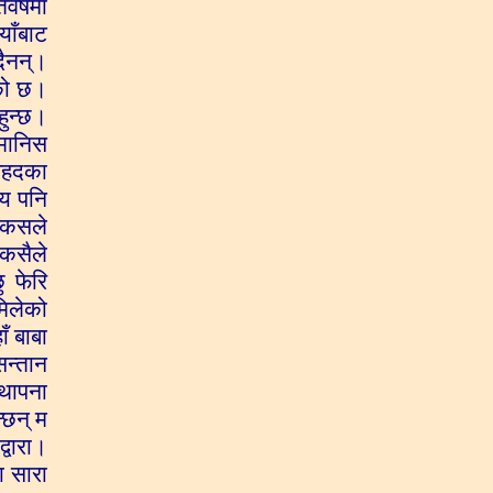
वर्षमा
याँबाट
दैनन्।
एको छ।
हुन्छ।
 मानिस
बेहदका
चय पनि
ई कसले
 कसैले
ु फेरि
मिलेको
ँ बाबा
सन्तान
्थापना
्छन् म
्वारा।
मा सारा