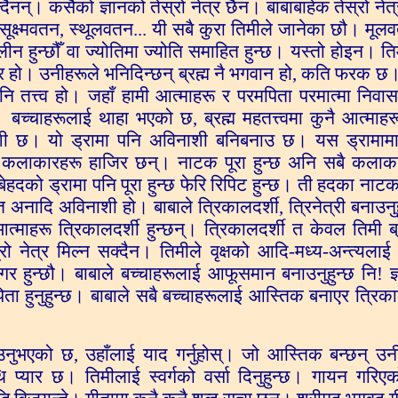
ैनन्। कसैको ज्ञानको तेस्रो नेत्र छैन। बाबाबाहेक तेस्रो नेत
ूक्ष्मवतन, स्थूलवतन... यी सबै कुरा तिमीले जानेका छौ। मूल
 लीन हुन्छौँ वा ज्योतिमा ज्योति समाहित हुन्छ। यस्तो होइन। त
म घर हो। उनीहरूले भनिदिन्छन् ब्रह्म नै भगवान हो, कति फरक छ। 
नि तत्त्व हो। जहाँ हामी आत्माहरू र परमपिता परमात्मा निवास ग
बच्चाहरूलाई थाहा भएको छ, ब्रह्म महतत्त्वमा कुनै आत्माह
विनाशी छ। यो ड्रामा पनि अविनाशी बनिबनाउ छ। यस ड्रामा
 कलाकारहरू हाजिर छन्। नाटक पूरा हुन्छ अनि सबै कलाका
दको ड्रामा पनि पूरा हुन्छ फेरि रिपिट हुन्छ। ती हदका नाट
 त अनादि अविनाशी हो। बाबाले त्रिकालदर्शी, त्रिनेत्री बनाउनु
आत्माहरू त्रिकालदर्शी हुन्छन्। त्रिकालदर्शी त केवल तिमी ब्
्रो नेत्र मिल्न सक्दैन। तिमीले वृक्षको आदि-मध्य-अन्त्यलाई
गर हुन्छौ। बाबाले बच्चाहरूलाई आफूसमान बनाउनुहुन्छ नि! ज
पिता हुनुहुन्छ। बाबाले सबै बच्चाहरूलाई आस्तिक बनाएर त्रिका
नुभएको छ, उहाँलाई याद गर्नुहोस्। जो आस्तिक बन्छन् उन
थि प्यार छ। तिमीलाई स्वर्गको वर्सा दिनुहुन्छ। गायन गरि