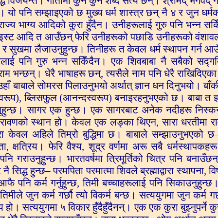
्धि विजयन्ते। गीतामा कुनै कुनै शब्द सत्य छन्। श्रीमद् भगवद् ग
 यो पनि सम्झाइएको छ मुख्य धर्म शास्त्र छन् नै ४ र जुन धर्मका
राज्य भाग्य आदिको कुरा हुँदैन। उनीहरूलाई गुरु पनि भन्न सक
 क्राइस्ट आदि त आउँछन् फेरि उनीहरूको पछाडि उनीहरूको वंशाव
्छ र सुखमा लैजाउनुहुन्छ। तिनीहरू त केवल धर्म स्थापन गर्न आ
ङ्करलाई पनि गुरु भन्न सकिँदैन। एक शिवबाबा नै सबैको सद्ग
ाम भन्छन्। धेरै भाषाहरू छन्, त्यसैले नाम पनि धेरै राखिदिएक
ाँ बाबाले सोमरस पिलाउनुभयो अर्थात् ज्ञान धन दिनुभयो। बाँक
वरूप), ब्लिसफुल (आनन्दस्वरूप) बनाइरहनुभएको छ। बाबा त ज
ाउनुहुन्छ। सागर एक हुन्छ। एक सागरबाट अनेक नदीहरू निस्क
रावणको स्थान हो। केवल एक लङ्का थिएन, सारा धरतीमा र
रा केवल अहिले तिम्रो बुद्धिमा छ। बाबाले सम्झाउनुभएको छ
ेवता, क्षत्रिय। फेरि वैश्य, शूद्र वर्णमा अरू सबै धर्मस्थापकह
ि गराउनुहुन्छ। भारतवर्षमा त्रिमूर्तिको चित्र पनि बनाउँछ
्ध हुन्छ– परमपिता परमात्मा शिवले ब्रह्माद्वारा स्थापना, विष्णु
 पनि कर्म गर्नुहुन्छ, तिमी बच्चाहरूलाई पनि सिकाउनुहुन्छ।
ीले जुन कर्म गर्छौ त्यो विकर्म बन्छ। सत्ययुगमा जुन कर्म गर्छ
 हो। सत्ययुगमा ५ विकार हुँदैहुँदैनन्। एक एक कुरा बुझ्नुपर्ने कु