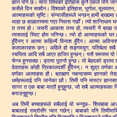
ज्ञान पनि छ। सारा विश्वको इतिहास कुनै एकले पनि जान्द
कसैले दिन सक्दैन। विश्वको इतिहास, भूगोल, मूलवतन, स
आत्माहरूको सृष्टि। संन्यासीहरूले भन्छन् हामी ब्रह्ममा
थाहा छ ब्रह्मतत्त्वमा गएर निवास गर्छौँ। त्यो शान्तिधा
त तत्त्व हो। जसरी आकाश तत्त्व हो, त्यसरी नै ब्रह्म प
त्यसलाई स्विट होम भनिन्छ। त्यो हो आत्माहरूको घर। 
हुँदैनन् र आत्मा कहिल्यै विनाश हुँदैन। आत्मा अ
कलाकारहरू छन्। अहिले हो सङ्गमयुग, यतिबेला सबै
रचयिता आदि सबै आएर हाजिर हुन्छन्। यसै समयमा यो बेह
चेन्ज हुनसक्छ। ड्रामा पुरानो हुन्छ। यो बेहदको ड्रामा
देवताहरू कोही त्रिकालदर्शी हुँदैनन्। न शूद्र वर्णका 
वर्णका आत्माहरू हौ। ब्राह्मण नबन्दासम्म ज्ञानको तेस
धर्महरूलाई पनि जानेका छौ। तिमी पनि मास्टर ज्ञानसा
सागर त एक बाबा मात्रै हुनुहुन्छ, जो सबै आत्माहरूका 
बनाउनुहुन्छ।
अब तिमी बच्चाहरूले सबैलाई यो भन्नुछ– शिवबाबा आउ
बाबालाई राम्रोसँग प्यार गर्छन्। बाबाको पनि तिमीमा