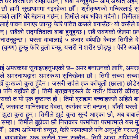
धेरै विस्तारले सम्झाउँछन्। बाबा भन्नुहुन्छ– ओम् अर्थात् अहम्
ौ हामी सुखधाममा गइरहेका छौँ। श्रीकृष्णको मन्दिरलाई स
ानको लागि धेरै मेहनत गर्छन्। तिमीले अब भक्ति गर्दैनौ। तिमीलाई
िमीलाई पावन बनाएर जान्छु फेरि पतित कसले बनाउँछ? यो कसैले
ुन्। सबैको सद्गतिदाता बाबा हुनुहुन्छ। सबै रावणको जेलमा छ
ाउनुहुन्छ। यस्ता बाबालाई ५ हजार वर्षपछि केवल तिमीले द
ृष्ण) हुन्छु फेरि ठुलो बन्छु, यसरी नै शरीर छोड्छु। फेरि अर्क
े तिमीलाई अमरकथा सुनाइरहनुभएको छ– अमर बनाउनको लागि, अम
ूले अमरनाथद्वारा अमरकथा सुनिरहेका छौ। तिमी सच्चा सच्चा
ँ दुःखको कुरा हुँदैन। जसरी सर्पले एक काँचुली (छाला) छोडेर
नि यहाँको हो। तिमी ब्राह्मणहरूले के गर्छौ? विकारी कीरा
को त यो एक दृष्टान्त हो। तिमी ब्राह्मण बच्चाहरूले अहिले बाबा
छौ, जसबाट मानिसबाट देवता, स्वर्गका परी बन्छन्। बाँकी यस्तो
 झुटा कुरा हुन्। तिमीले झुटै कुरा सुन्दै आएका छौ, अब बाबाल
ा सम्झ। तिमीले बुझेका छौ निराकार परमपिता परमात्माले यस मुख
ँ। आत्म अभिमानी बन्नुछ, फेरि परमात्माले पनि अनुभूति गराउनु
। बाबाबाहेक अरू कसैले भन्न सक्दैन– तिमी आत्म अभिमान