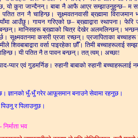
छ, यो कुरा जान्दैनन्। बाबा नै आफै आएर सम्झाउनुहुन्छ– म 
ाट? पतित तन नै चाहिन्छ। सूक्ष्मवतनवासी ब्रह्मामा विराजमान
ुनियाँमा आउँछु। गायन गरिएको छ– ब्रह्माद्वारा स्थापना। फेर
ता बन्छन्। मानिसहरू ब्रह्माको चित्र देखेर अलमलिन्छन्। भन्छन
पर्छ। सूक्ष्मवतनमा कसरी प्रजा रच्छन्। प्रजापिताका बच्चाहरू 
ामीले शिवबाबाद्वारा वर्सा पाइरहेका छौँ। तिमी बच्चाहरूलाई सम्
 चाहिन्छ। यी पतित नै त पावन बन्छन्। तत् त्वम्। अच्छा!
ाद-प्यार एवं गुडमर्निङ। रुहानी बाबाको रुहानी बच्चाहरूलाई न
। ज्ञानको भुँ-भुँ गरेर आफूसमान बनाउने सेवामा रहनुछ।
स पिउनु र पिलाउनुछ।
 निर्माता भव