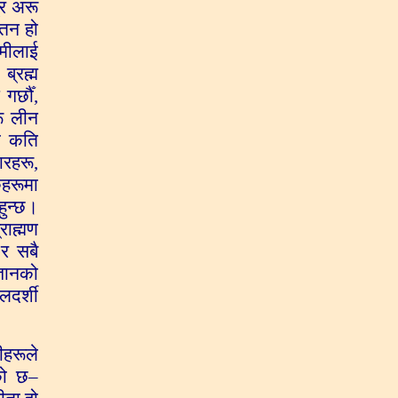
्र अरू
वतन हो
िमीलाई
ब्रह्म
र्छौँ,
रू लीन
मा कति
रहरू,
कहरूमा
हुन्छ।
राह्मण
 र सबै
्ञानको
लदर्शी
ीहरूले
एको छ–