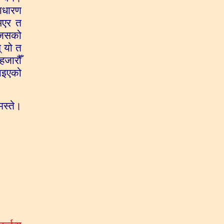
साधारण
 भएर त
ि जसको
् यो त
हजारौँ
झाइएको
मस्ते।