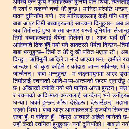
अवश्य कुनै पुण्य आत्माहरूको दुनियाँ पनि थियो, त्यसलाई
नै स्वर्ग र नर्कको चर्चा धेरै हुन्छ। मानिस मरेपछि भन्छ
पावन दुनियाँमा गयो। तर मानिसहरूलाई केही पनि थाहा छ
बाबा आएर तिमी बच्चाहरूलाई सान्त्वना दिनुहुन्छ– अ
अब तिमीलाई पुण्य आत्मा बनाएर यस्तो दुनियाँमा लैजान्छु
तिमी बच्चाहरूलाई धैर्यता मिलेको छ। आज यहाँ छौँ
अलिकति ठिक हुँदै गयो भने डाक्टरले धैर्यता दिन्छन्–तिमी
बाबा भन्नुहुन्छ– तिमी त धेरै दुःखी पतित भएका छौ। अ
दिन्छु। ऋषिमुनी आदिले त भन्दै आएका छन्– हामीले रच
जान्दछ। यो कुरा कहिले र कोद्वारा जान्न सकिन्छ, यो
जान्दैनन्। बाबा भन्नुहुन्छ– म सङ्गमयुगमा आएर ड्र
तिमीलाई रचनाको आदि-मध्य-अन्त्यको रहस्य सुनाउँछु अर्
छ। आँखाको ज्योति गयो भने मानिस अन्धा हुन्छन्। यस स
र रचनाको आदि-मध्य-अन्त्यलाई जान्दैनन् भने उनीहरू
अन्धा। अर्का हुन्छन् आँखा देख्नेहरू। देखाउँछन्– मह
भएको थियो। बाबा आएर आत्माहरूलाई राजयोग सिकाउनुभ
राजा हुँ, म वकिल हुँ। तिम्रो आत्माले अहिले जानेको छ–
उहाँ केको रचयिता हुनुहुन्छ? नयाँ दुनियाँको। बाबाले नयाँ 