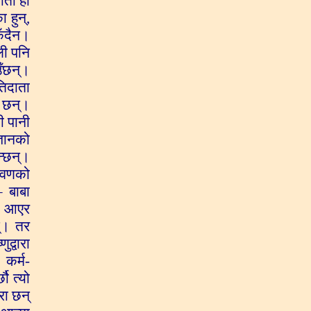
ीता हो
 हुन्,
िँदैन।
ली पनि
उँछन्।
तिदाता
ा छन्।
ी पानी
्ञानको
न्छन्।
ावणको
– बाबा
रू आएर
न्। तर
द्वारा
 कर्म-
ौ त्यो
रा छन्