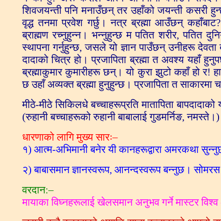
शिवजयन्ती पनि मनाउँछन् तर उहाँको जयन्ती कसरी हुन्
वृद्ध तनमा प्रवेश गर्छु। नत्र ब्रह्मा आउँछन् कहाँब
ब्राह्मण रच्नुहुन्न। भन्नुहुन्छ म पतित शरीर, पतित द
स्थापना गर्नुहुन्छ, जसले यो ज्ञान पाउँछन् उनीहरू देव
दादाको चित्र हो। प्रजापिता ब्रह्मा त अवश्य यहाँ हुनु
ब्रह्माकुमार कुमारीहरू छन्। यो कुरा झुटो कहाँ हो र! ह
छ उहाँ अव्यक्त ब्रह्मा हुनुहुन्छ। प्रजापिता त साकारमा
मीठे-मीठे सिकिलधे बच्चाहरूप्रति मातापिता बापदादाको य
(रुहानी बच्चाहरूको रुहानी बाबालाई गुडमर्निङ, नमस्ते।)
धारणाको लागि मुख्य सारः–
१) आत्म-अभिमानी बनेर यी कानहरूद्वारा अमरकथा सुन्नुछ
२) बाबासमान ज्ञानस्वरूप, आनन्दस्वरूप बन्नुछ। सोमर
वरदान:–
मायाका विघ्नहरूलाई खेलसमान अनुभव गर्ने मास्टर विश्व -