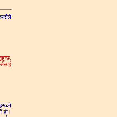
्यसैले
हुन्छ,
कसैलाई
ाहरूको
ाँ हो।