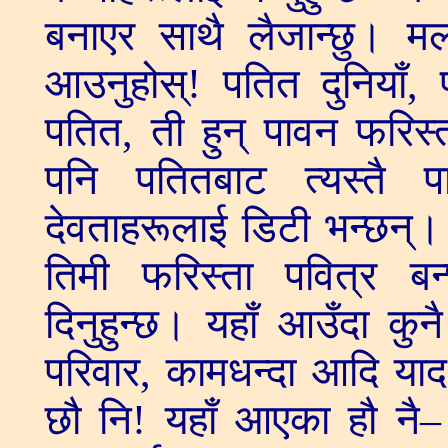
बनाएर साथै लैजान्छु। म
आउनुहोस्! पतित दुनियाँ,
पतित, ती हुन् पावन फरिस्
पनि पतितबाट त्यस्तै प
देवताहरूलाई डिटी भन्छन्। 
तिमी फरिस्ता पवित्र ब
दिनुहुन्छ। यहाँ आउँदा कुन
परिवार, कामधन्दा आदि याद ग
छौ नि! यहाँ आएका हौ नै–