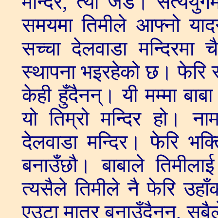
मन्दिर, त्यो जड। सत्ययु
समयमा तिमीले आफ्नो यादग
सच्चा देलवाडा मन्दिरमा च
स्थापना भइरहेको छ। फेरि स
केही हुँदैनन्। यी मम्मा बाब
यो तिम्रो मन्दिर हो। न
देलवाडा मन्दिर। फेरि भक्त
बनाउँछौ। बाबाले तिमीलाई
त्यसैले तिमीले नै फेरि उहा
एउटा मात्र बनाउँदैनन्, सब