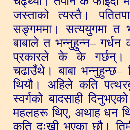
चढ्थ्यौ। तैपनि के फाइदा भय
जस्ताको त्यस्तै। पतित
सङ्गममा। सत्ययुगमा त भक्त
बाबाले त भन्नुहुन्न– गर्ध
प्रकारले के के गर्छन्
चढाउँथे। बाबा भन्नुहुन्छ– 
थियौ। अहिले कति पत्थरबु
स्वर्गको बादसाही दिनुभए
महलहरू थिए, अथाह धन थिय
कति दुःखी भएका छौ। तिमी 