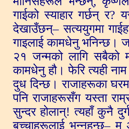
मानिसहरूले भन्छन्, कृष्णल
गाईको स्याहार गर्छन् र? 
देखाउँछन्– सत्ययुगमा गाईहर
गाइलाई कामधेनु भनिन्छ। जग
२१ जन्मको लागि सबैको मन
कामधेनु हौ। फेरि त्यही ना
दुध दिन्छ। राजाहरूका घरमा 
पनि राजाहरूसँग यस्ता राम्र
सुन्दर होलान्! त्यहाँ कुनै द
बच्चाहरूलाई भन्नुहुन्छ– 