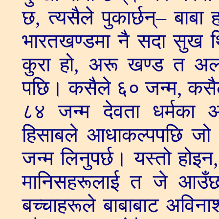
छ, त्यसैले पुकार्छन्– बाबा ह
भारतखण्डमा नै सदा सुख थ
कुरा हो, अरू खण्ड त अल
पछि। कसैले ६० जन्म, कसैले
८४ जन्म देवता धर्मका आ
हिसाबले आधाकल्पपछि जो
जन्म लिनुपर्छ। यस्तो होइ
मानिसहरूलाई त जे आउँछ 
बच्चाहरूले बाबाबाट अविनाश