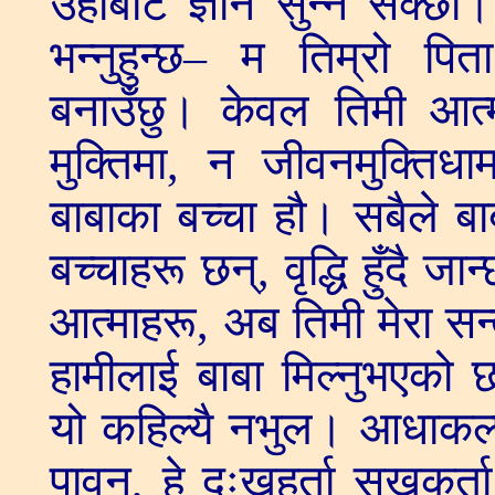
उहाँबाट ज्ञान सुन्न सक्छौँ
भन्नुहुन्छ– म तिम्रो पि
बनाउँछु। केवल तिमी आत्
मुक्तिमा, न जीवनमुक्ति
बाबाका बच्चा हौ। सबैले बाबा
बच्चाहरू छन्, वृद्धि हुँदै जा
आत्माहरू, अब तिमी मेरा सन
हामीलाई बाबा मिल्नुभएको
यो कहिल्यै नभुल। आधाकल्प
पावन, हे दुःखहर्ता सुखकर्