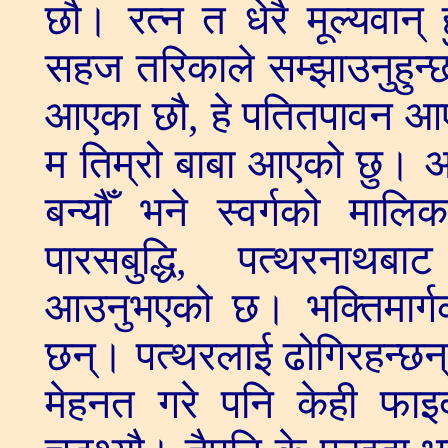
छौ। रत्न त धेरै मूल्यवान् 
सहज तरिकाले सम्झाउनुहुन्छ।
आएका छौ, हे पतितपावन आए
म तिम्रो बाबा आएको छु। अह
बन्यौँ भने स्वर्गको मालिक
पारसबुद्धि, पत्थरनाथ
आउनुभएको छ। भक्तिमार्ग
छन्। पत्थरलाई ढोगिरहन्छन्।
मेहनत गरे पनि केही फाइ