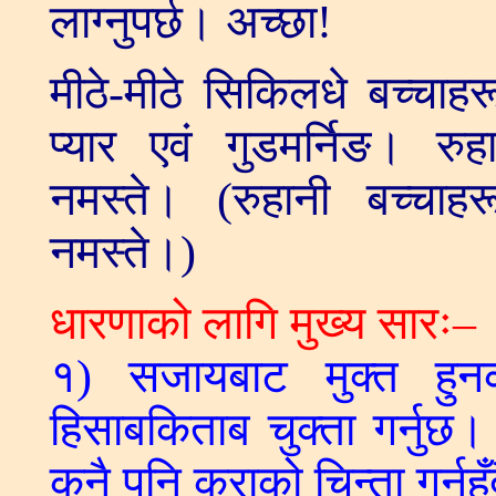
लाग्नुपर्छ। अच्छा!
मीठे-मीठे सिकिलधे बच्चाहर
प्यार एवं गुडमर्निङ। रु
नमस्ते। (रुहानी बच्चाहर
नमस्ते।)
धारणाको लागि मुख्य सारः–
१) सजायबाट मुक्त हुन
हिसाबकिताब चुक्ता गर्नुछ।
कुनै पनि कुराको चिन्ता गर्न