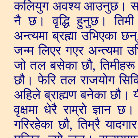
कलियुग अवश्य आउनुछ। सबै
नै छ। वृद्धि हुनुछ। तिमी 
अन्त्यमा ब्रह्मा उभिएका छन्,
जन्म लिएर गएर अन्त्यमा उ
जो तल बसेका छौ, तिमीहरू न
छौ। फेरि तल राजयोग सिकि
अहिले ब्राह्मण बनेका छौ। यी 
वृक्षमा धेरै राम्रो ज्ञान
गरिरहेका छौ, तिम्रै यादग