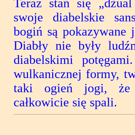
Teraz stań się „dżual
swoje diabelskie san
bogiń są pokazywane ja
Diabły nie były ludź
diabelskimi potęgami
wulkanicznej formy, tw
taki ogień jogi, że
całkowicie się spali.