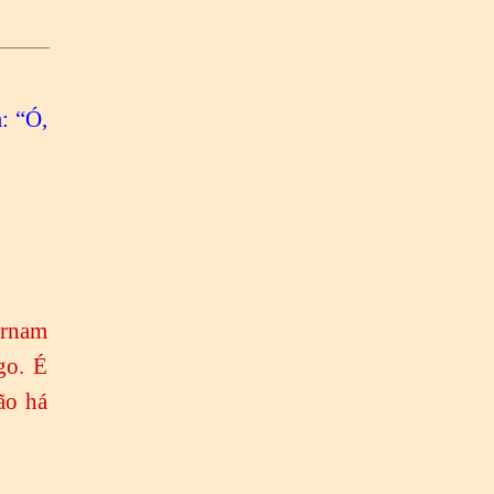
m: “Ó,
ornam
go. É
ão há