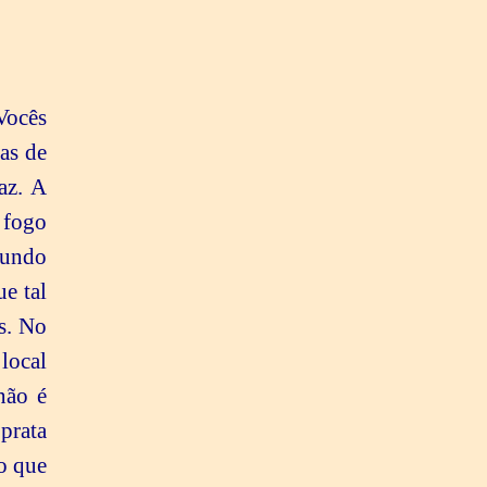
 de Brahma. Vocês são Brahma kumars e kumaris. Vocês sabem que vocês têm de seguir Shiv Baba. O Pai diz: Lembrem-se de Mim e Eu prometo a vocês que Eu os levarei para o mundo puro. Não há outro jeito. Quando eles dizem “Ó, Purificador!”, a visão deles vai para cima ou então eles olham para a água. O Ganges não é o Purificador. Aquilo é só um rio que surgiu do oceano. É a sua cauda que eles deveriam segurar. O Pai diz: Vocês têm de se tornar puros e Me seguir, pois soment