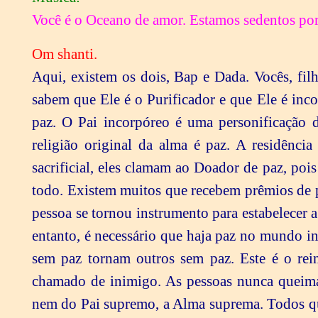
Você é o Oceano de amor. Estamos sedentos po
Om shanti.
Aqui, existem os dois, Bap e Dada. Vocês, filhos, agora sabem que o Pai das almas é Shiv Baba. Vocês sabem que Ele é o Purificador e que Ele é incorpóreo. Vocês também são personificações incorpóreas de paz. O Pai incorpóreo é uma personificação de paz e as almas também são personificações de paz. A religião original da alma é paz. A residência de vocês é a terra de paz. Quando eles criam um fogo sacrificial, eles clamam ao Doador de paz, pois Deus é o Oceano de paz. É o Pai quem dá paz ao mundo todo. Existem muitos que recebem prêmios de paz. Quando alguém recebe um prêmio, eles dizem que tal pessoa se tornou instrumento para estabelecer a paz. Eles mencionam os nomes de pessoas eminentes. No entanto, é necessário que haja paz no mundo inteiro. Do contrário, aqueles que permanecem em um local sem paz tornam outros sem paz. Este é o reino de Ravan. Ravan é o inimigo, enquanto Rama não é chamado de inimigo. As pessoas nunca queimam uma efígie de Rama, nem do Rama da idade de prata nem do Pai supremo, a Alma suprema. Todos querem que haja o reino de Rama, mas ninguém sabe o que é o reino de Rama. Eles simplesmente dizem que deveria haver um mundo novo e que deveria haver o reino de Rama em Nova Deli. Eles falam da Nova Deli; eles têm muitos nomes. Deli é a capital e ela foi a terra dos anjos. Radhe e Krishna também são mostrados lá. Os dois são o príncipe e a princesa principais. Não existem apenas os dois, definitivamente deve haver outros também. Uma dinastia de oito é lembrada. Vocês têm de usar seus intelectos para tudo. Na idade de ouro deve haver outras dinastias também. Vejam quantas dinastias existem aqui! Essas dinastias continuam crescendo até que haja muitas. Até se ouve sobre um Marajá de determinada aldeia! Existem tantas aldeias pequenas! Não existem tantas na idade de ouro. Lá, os nomes de Lakshmi e Narayan são famosos. O reino deles continuou durante 2.500 anos. As pessoas dizem que ele existiu há centenas de milhares de anos. Isso é algo para se pensar a respeito. Isso é alimento para as almas. O Pai dá comida espiritual para o intelecto de vocês, almas. O cadeado no seu intelecto agora se abriu. Todos os rishis e munis etc. dizem que eles não conhecem o Criador nem a criação. Vocês, filhos, não dizem isto agora. Vocês conhecem o Criador e o começo, meio e fim da criação. Agora vocês conhecem seu ciclo de 84 nascimentos. No início, vocês eram divindades e depois, no meio, quando Ravan passou a existir, vocês se tornaram viciosos. Agora é o final. Vocês sabem que haverá a destruição do mundo velho e depois haverá o início. No início haverá o reino de Rama. Então, o reino de Ravan começa no meio. O reino de Ravan vai terminar agora e o reino de Rama começará. Vocês têm de mudar de humano comum em Narayan. Esta é a história do verdadeiro Narayan. Vocês sabem que o Shrimad Bhagawad Gita é a joia principal de todas as escrituras. Vocês recebem shrimat para se tornarem elevados. Aqueles que são elevados são chamados de Shri. Vocês, filhos, sabem que é apenas a escritura Gita que é chamada de escritura da religião das divindades. É por meio dela que a religião das divindades é estabelecida na idade da confluência. Não há ninguém impuro na idade de ouro para que alguém tivesse de vir e purificá-los. O Pai agora explica a vocês: O Gita não pode ser chamado de Purificador. Vocês não podem se tornar puros pelo Gita. O Deus do Gita é chamado de Purificador. Lembrem-se muito bem disso! O Gita é a escritura da religião eterna e original das divindades. A Guerra Mahabharat – na qual inúmeras religiões foram destruídas e uma religião foi estabelecida – aconteceu no momento do episódio do Gita. Eles dizem que o Gita é a escritura da religião das divindades. Ele não é chamado de escritura brahmin. Não há menção de brahmins no Gita. O Pai supremo, a Alma suprema, vem e lhes conta a essência dos Vedas e das escrituras por meio de Brahma. Agora vocês entendem que não há brahmins na idade de ouro. Lakshmi e Narayan e as divindades existem lá. Depois de Brahma, existe Vishnu. Nos quadros foi retratado que a terra de Vishnu é estabelecida por meio de Brahma. Brahma e Vishnu não existem ao mesmo tempo. A religião das divindades é estabelecida por meio de Brahma. Esses assuntos têm de ser entendidos em detalhes. Agora, vocês, filhos, estão recebendo de Shiv Baba a sua herança do paraíso. Vocês são aqueles que têm um direito a isso. Existem quatro escrituras religiosas principais