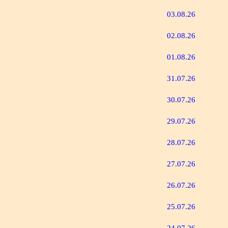
03.08.26
02.08.26
01.08.26
31.07.26
30.07.26
29.07.26
28.07.26
27.07.26
26.07.26
25.07.26